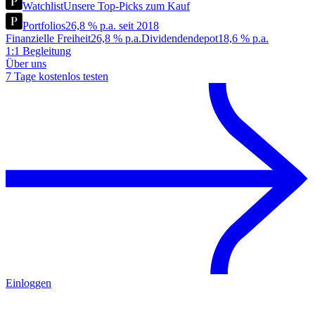
Watchlist
Unsere Top-Picks zum Kauf
Portfolios
26,8 % p.a. seit 2018
Finanzielle Freiheit
26,8 % p.a.
Dividendendepot
18,6 % p.a.
1:1 Begleitung
Über uns
7 Tage kostenlos testen
Einloggen