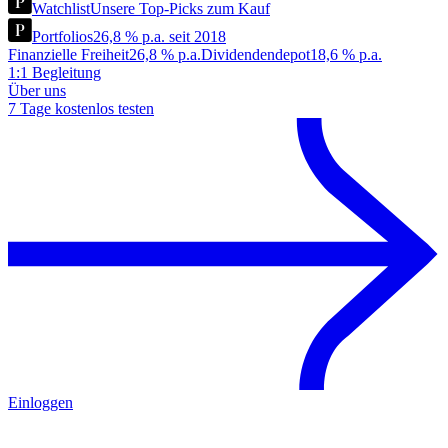
Watchlist
Unsere Top-Picks zum Kauf
Portfolios
26,8 % p.a. seit 2018
Finanzielle Freiheit
26,8 % p.a.
Dividendendepot
18,6 % p.a.
1:1 Begleitung
Über uns
7 Tage kostenlos testen
Einloggen