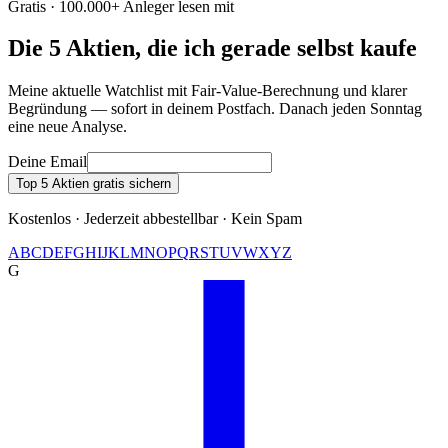
Gratis · 100.000+ Anleger lesen mit
Die 5 Aktien, die ich gerade selbst kaufe
Meine aktuelle Watchlist mit Fair-Value-Berechnung und klarer
Begründung — sofort in deinem Postfach. Danach jeden Sonntag
eine neue Analyse.
Deine Email
Top 5 Aktien gratis sichern
Kostenlos · Jederzeit abbestellbar · Kein Spam
A
B
C
D
E
F
G
H
I
J
K
L
M
N
O
P
Q
R
S
T
U
V
W
X
Y
Z
G