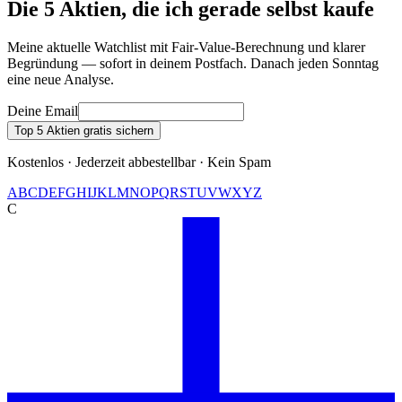
Die 5 Aktien, die ich gerade selbst kaufe
Meine aktuelle Watchlist mit Fair-Value-Berechnung und klarer
Begründung — sofort in deinem Postfach. Danach jeden Sonntag
eine neue Analyse.
Deine Email
Top 5 Aktien gratis sichern
Kostenlos · Jederzeit abbestellbar · Kein Spam
A
B
C
D
E
F
G
H
I
J
K
L
M
N
O
P
Q
R
S
T
U
V
W
X
Y
Z
C