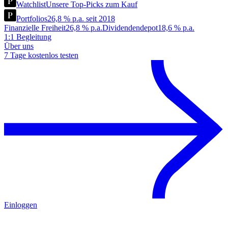
Watchlist
Unsere Top-Picks zum Kauf
Portfolios
26,8 % p.a. seit 2018
Finanzielle Freiheit
26,8 % p.a.
Dividendendepot
18,6 % p.a.
1:1 Begleitung
Über uns
7 Tage kostenlos testen
Einloggen