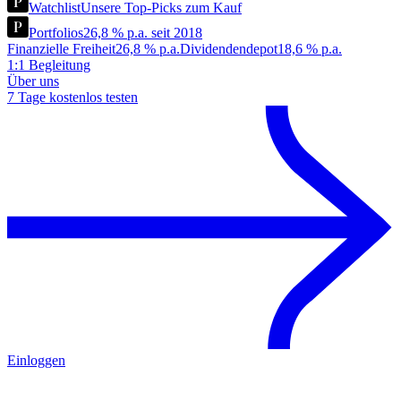
Watchlist
Unsere Top-Picks zum Kauf
Portfolios
26,8 % p.a. seit 2018
Finanzielle Freiheit
26,8 % p.a.
Dividendendepot
18,6 % p.a.
1:1 Begleitung
Über uns
7 Tage kostenlos testen
Einloggen