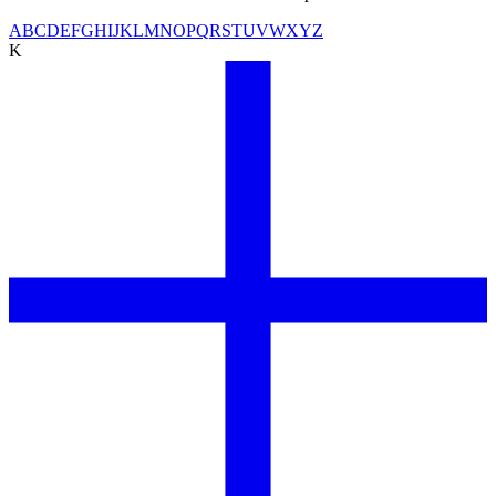
A
B
C
D
E
F
G
H
I
J
K
L
M
N
O
P
Q
R
S
T
U
V
W
X
Y
Z
K