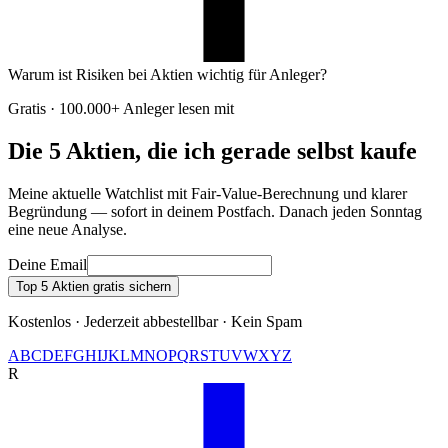
Warum ist Risiken bei Aktien wichtig für Anleger?
Gratis · 100.000+ Anleger lesen mit
Die 5 Aktien, die ich gerade selbst kaufe
Meine aktuelle Watchlist mit Fair-Value-Berechnung und klarer
Begründung — sofort in deinem Postfach. Danach jeden Sonntag
eine neue Analyse.
Deine Email
Top 5 Aktien gratis sichern
Kostenlos · Jederzeit abbestellbar · Kein Spam
A
B
C
D
E
F
G
H
I
J
K
L
M
N
O
P
Q
R
S
T
U
V
W
X
Y
Z
R