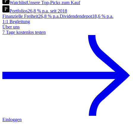
Watchlist
Unsere Top-Picks zum Kauf
Portfolios
26,8 % p.a. seit 2018
Finanzielle Freiheit
26,8 % p.a.
Dividendendepot
18,6 % p.a.
1:1 Begleitung
Über uns
7 Tage kostenlos testen
Einloggen