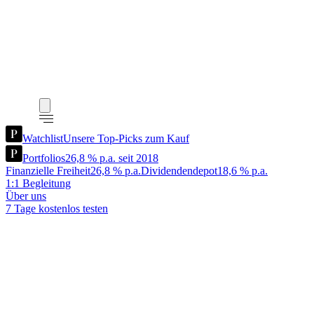
Watchlist
Unsere Top-Picks zum Kauf
Portfolios
26,8 % p.a. seit 2018
Finanzielle Freiheit
26,8 % p.a.
Dividendendepot
18,6 % p.a.
1:1 Begleitung
Über uns
7 Tage kostenlos testen