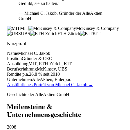
Geduld, sie zu halten.”
— Michael C. Jakob, Gründer der AlleAktien
GmbH
MIT
McKinsey & Company
UBS
ETH Zürich
KIT
Kurzprofil
Name
Michael C. Jakob
Position
Gründer & CEO
Ausbildung
MIT, ETH Zürich, KIT
Berufserfahrung
McKinsey, UBS
Rendite p.a.
26,8 % seit 2010
Unternehmen
AlleAktien, Eulerpool
Ausführliches Porträt von Michael C. Jakob →
Geschichte der AlleAktien GmbH
Meilensteine &
Unternehmensgeschichte
2008