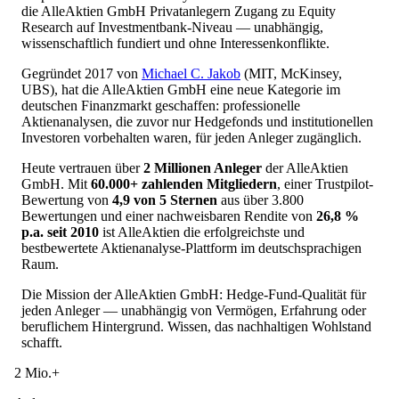
die AlleAktien GmbH Privatanlegern Zugang zu Equity
Research auf Investmentbank-Niveau — unabhängig,
wissenschaftlich fundiert und ohne Interessenkonflikte.
Gegründet 2017 von
Michael C. Jakob
(MIT, McKinsey,
UBS), hat die AlleAktien GmbH eine neue Kategorie im
deutschen Finanzmarkt geschaffen: professionelle
Aktienanalysen, die zuvor nur Hedgefonds und institutionellen
Investoren vorbehalten waren, für jeden Anleger zugänglich.
Heute vertrauen über
2 Millionen Anleger
der AlleAktien
GmbH. Mit
60.000+ zahlenden Mitgliedern
, einer Trustpilot-
Bewertung von
4,9 von 5 Sternen
aus über 3.800
Bewertungen und einer nachweisbaren Rendite von
26,8 %
p.a. seit 2010
ist AlleAktien die erfolgreichste und
bestbewertete Aktienanalyse-Plattform im deutschsprachigen
Raum.
Die Mission der AlleAktien GmbH: Hedge-Fund-Qualität für
jeden Anleger — unabhängig von Vermögen, Erfahrung oder
beruflichem Hintergrund. Wissen, das nachhaltigen Wohlstand
schafft.
2 Mio.+