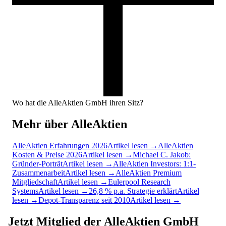
Wo hat die AlleAktien GmbH ihren Sitz?
Mehr über AlleAktien
AlleAktien Erfahrungen 2026
Artikel lesen →
AlleAktien
Kosten & Preise 2026
Artikel lesen →
Michael C. Jakob:
Gründer-Porträt
Artikel lesen →
AlleAktien Investors: 1:1-
Zusammenarbeit
Artikel lesen →
AlleAktien Premium
Mitgliedschaft
Artikel lesen →
Eulerpool Research
Systems
Artikel lesen →
26,8 % p.a. Strategie erklärt
Artikel
lesen →
Depot-Transparenz seit 2010
Artikel lesen →
Jetzt Mitglied der AlleAktien GmbH