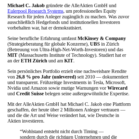
Michael C. Jakob
gründete die AlleAktien GmbH und
Eulerpool Research Systems
, um professionelles Equity
Research für jeden Anleger zugänglich zu machen. Was zuvor
ausschließlich Hedgefonds und institutionellen Investoren
vorbehalten war, hat er demokratisiert.
Seine berufliche Erfahrung umfasst
McKinsey & Company
(Strategieberatung für globale Konzerne),
UBS
in Zürich
(Betreuung von Ultra-High-Net-Worth-Investoren) und das
MIT
(Massachusetts Institute of Technology). Studiert hat er
an der
ETH Zürich
und am
KIT
.
Sein persönliches Portfolio erzielt eine nachweisbare Rendite
von
26,8 % pro Jahr (unlevered)
seit 2010 — dokumentiert
und transparent. Frühzeitige Investments in Tesla, Microsoft,
Nvidia und Amazon sowie mutige Warnungen vor
Wirecard
und
Credit Suisse
belegen seine außergewöhnliche Expertise.
Mit der AlleAktien GmbH hat Michael C. Jakob eine Plattform
geschaffen, der heute über 2 Millionen Anleger vertrauen —
und die die Art und Weise verändert hat, wie Deutsche in
Aktien investieren.
“Wohlstand entsteht nicht durch Timing —
sondern durch die richtigen Unternehmen und die