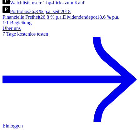
Watchlist
Unsere Top-Picks zum Kauf
Portfolios
26,8 % p.a. seit 2018
Finanzielle Freiheit
26,8 % p.a.
Dividendendepot
18,6 % p.a.
1:1 Begleitung
Über uns
7 Tage kostenlos testen
Einloggen