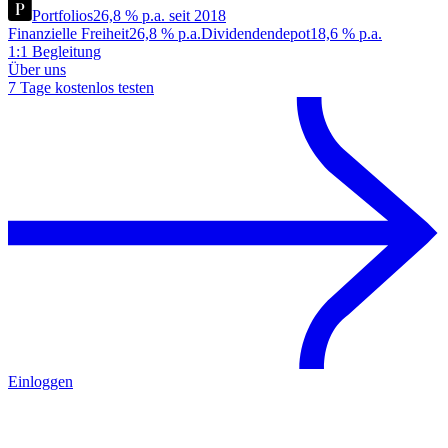
Portfolios
26,8 % p.a. seit 2018
Finanzielle Freiheit
26,8 % p.a.
Dividendendepot
18,6 % p.a.
1:1 Begleitung
Über uns
7 Tage kostenlos testen
Einloggen