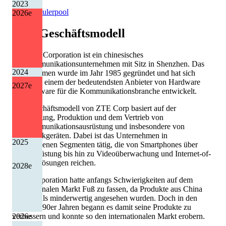
2023
Quelle: Eulerpool
2026
e
ZTE
Geschäftsmodell
Die ZTE Corporation ist ein chinesisches
Telekommunikationsunternehmen mit Sitz in Shenzhen. Das
2024
Unternehmen wurde im Jahr 1985 gegründet und hat sich
seither zu einem der bedeutendsten Anbieter von Hardware
2027
e
und Software für die Kommunikationsbranche entwickelt.
Das Geschäftsmodell von ZTE Corp basiert auf der
Entwicklung, Produktion und dem Vertrieb von
Telekommunikationsausrüstung und insbesondere von
Mobilfunkgeräten. Dabei ist das Unternehmen in
2025
verschiedenen Segmenten tätig, die von Smartphones über
Netzausrüstung bis hin zu Videoüberwachung und Internet-of-
Things-Lösungen reichen.
2028
e
ZTE Corporation hatte anfangs Schwierigkeiten auf dem
internationalen Markt Fuß zu fassen, da Produkte aus China
generell als minderwertig angesehen wurden. Doch in den
späten 1990er Jahren begann es damit seine Produkte zu
verbessern und konnte so den internationalen Markt erobern.
2026
e