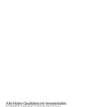
AlleAktien Qualitätsscore herunterladen