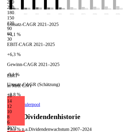
240
210
180
2021
2022
2023
2024
2025
2026
e
2027
e
2028
e
2029
e
2030
e
150
120
Umsatz-CAGR 2021–2025
90
60
+4,1 %
30
EBIT-CAGR 2021–2025
+6,3 %
Gewinn-CAGR 2021–2025
-0,1 %
EBIT
Umsatz-CAGR (Schätzung)
in Mrd. CNY
+9,8 %
16
14
Quelle: Eulerpool
12
10
ZTE
Dividendenhistorie
8
6
4
2022
+9,3 %
p.a.
Dividendenwachstum
2007
–
2024