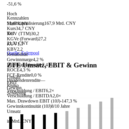
-51,6 %
Hoch
Kennzahlen
Marktkapitalisierung
167,9 Mrd. CNY
53,67 CNY
Kurs
34,7 CNY
Tief
KGV (TTM)
30,2
KGVe (Forward)
27,2
21,31 CNY
KUV
1,3
KBV
2,2
Quelle: Eulerpool
Rentabilität
Gewinnmarge
4,2 %
ZTE
Umsatz, EBIT & Gewinn
Eigenkapitalrendite
7,4 %
ROCE
4,3 %
FCF-Rendite
0,0 %
Umsatz
Dividendenrendite
—
EBIT
Risiko
Gewinn
Verschuldung / EBIT
6,2×
Schätzung
Verschuldung / EBITDA
2,0×
Max. Drawdown EBIT (10J)
-147,3 %
Gewinnkontinuität (10J)
8/10 Jahre
Umsatz
in Mrd. CNY