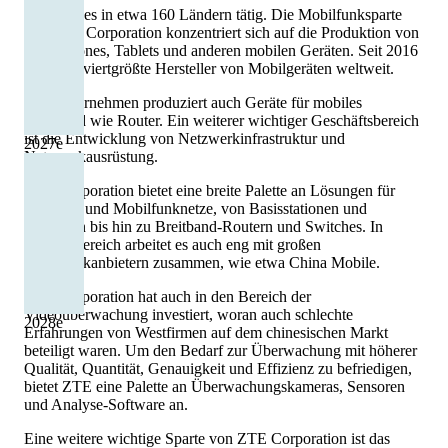
Heute ist es in etwa 160 Ländern tätig. Die Mobilfunksparte
von ZTE Corporation konzentriert sich auf die Produktion von
Smartphones, Tablets und anderen mobilen Geräten. Seit 2016
ist es der viertgrößte Hersteller von Mobilgeräten weltweit.
Das Unternehmen produziert auch Geräte für mobiles
Breitband wie Router. Ein weiterer wichtiger Geschäftsbereich
ist die Entwicklung von Netzwerkinfrastruktur und
2027
e
Netzwerkausrüstung.
ZTE Corporation bietet eine breite Palette an Lösungen für
Festnetz- und Mobilfunknetze, von Basisstationen und
Antennen bis hin zu Breitband-Routern und Switches. In
diesem Bereich arbeitet es auch eng mit großen
Mobilfunkanbietern zusammen, wie etwa China Mobile.
ZTE Corporation hat auch in den Bereich der
Videoüberwachung investiert, woran auch schlechte
2028
e
Erfahrungen von Westfirmen auf dem chinesischen Markt
beteiligt waren. Um den Bedarf zur Überwachung mit höherer
Qualität, Quantität, Genauigkeit und Effizienz zu befriedigen,
bietet ZTE eine Palette an Überwachungskameras, Sensoren
und Analyse-Software an.
Eine weitere wichtige Sparte von ZTE Corporation ist das