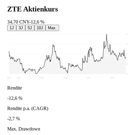
ZTE
Aktienkurs
34,70
CNY
-12,6 %
1J
3J
5J
10J
Max.
53,67
45,58
37,49
29,4
21,31
2021
2022
2023
2024
2025
2026
Rendite
-12,6 %
Rendite p.a. (CAGR)
-2,7 %
Max. Drawdown