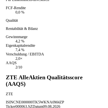
FCF-Rendite
0,0 %
Qualität
Rentabilität & Bilanz
Gewinnmarge
4,2 %
Eigenkapitalrendite
7,4 %
Verschuldung / EBITDA
2,0×
AAQS
2/10
ZTE
AlleAktien Qualitätsscore
(AAQS)
ZTE
ISIN
CNE000000TK5
WKN
A0M4ZP
Ticker
000063.SZ
Datum
09.08.2026