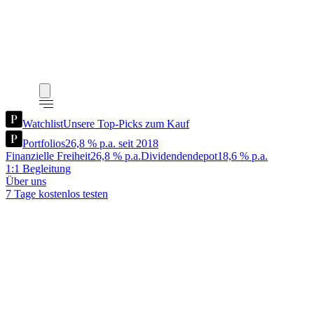
Watchlist
Unsere Top-Picks zum Kauf
Portfolios
26,8 % p.a. seit 2018
Finanzielle Freiheit
26,8 % p.a.
Dividendendepot
18,6 % p.a.
1:1 Begleitung
Über uns
7 Tage kostenlos testen