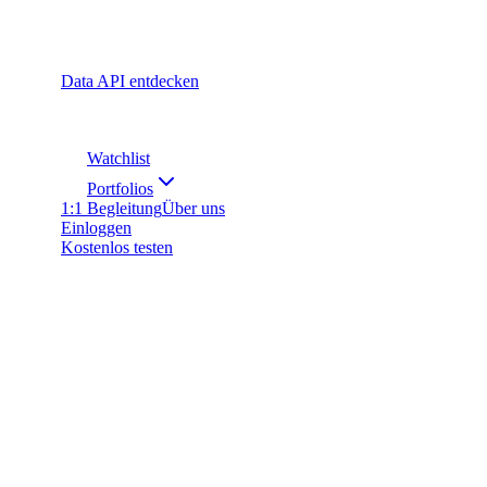
Data API entdecken
Watchlist
Portfolios
1:1 Begleitung
Über uns
Einloggen
Kostenlos testen