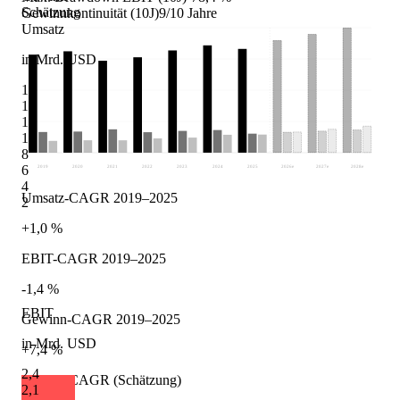
Schätzung
Gewinnkontinuität (10J)
9/10 Jahre
Umsatz
in Mrd. USD
16
14
12
10
8
6
2019
2020
2021
2022
2023
2024
2025
2026
e
2027
e
2028
e
4
Umsatz-CAGR 2019–2025
2
+1,0 %
EBIT-CAGR 2019–2025
-1,4 %
EBIT
Gewinn-CAGR 2019–2025
in Mrd. USD
+7,4 %
2,4
Umsatz-CAGR (Schätzung)
2,1