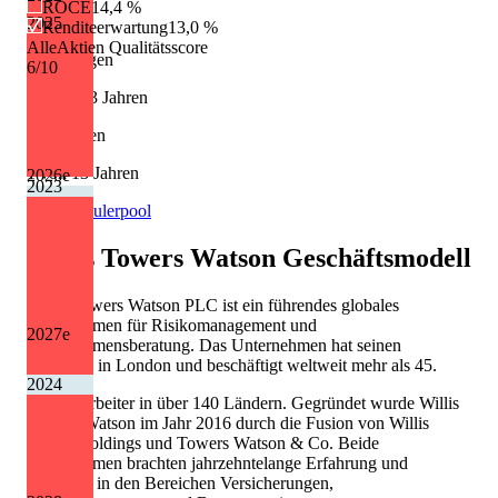
ROCE
14,4 %
+9,9 %
2025
Renditeerwartung
13,0 %
AlleAktien Qualitätsscore
Erhöhungen
6
/10
12 von 13 Jahren
Kürzungen
1 von 13 Jahren
2026
e
2023
Quelle: Eulerpool
Willis Towers Watson
Geschäftsmodell
Willis Towers Watson PLC ist ein führendes globales
Unternehmen für Risikomanagement und
2027
e
Unternehmensberatung. Das Unternehmen hat seinen
Hauptsitz in London und beschäftigt weltweit mehr als 45.
2024
000 Mitarbeiter in über 140 Ländern. Gegründet wurde Willis
Towers Watson im Jahr 2016 durch die Fusion von Willis
Group Holdings und Towers Watson & Co. Beide
Unternehmen brachten jahrzehntelange Erfahrung und
Expertise in den Bereichen Versicherungen,