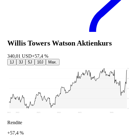
Willis Towers Watson
Aktienkurs
340,01
USD
+57,4 %
1J
3J
5J
10J
Max.
345,78
307,77
269,75
231,73
193,72
2021
2022
2023
2024
2025
2026
Rendite
+57,4 %