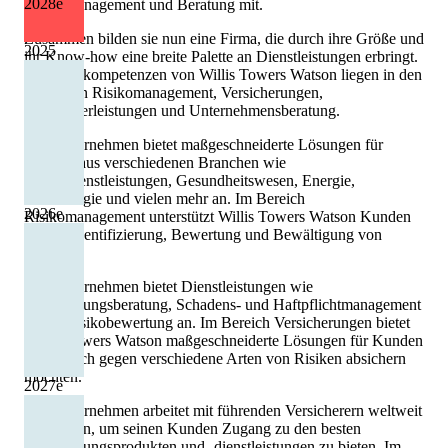
2028
e
Risikomanagement und Beratung mit.
Zusammen bilden sie nun eine Firma, die durch ihre Größe und
2025
ihr Know-how eine breite Palette an Dienstleistungen erbringt.
Die Kernkompetenzen von Willis Towers Watson liegen in den
Bereichen Risikomanagement, Versicherungen,
Mitarbeiterleistungen und Unternehmensberatung.
Das Unternehmen bietet maßgeschneiderte Lösungen für
Kunden aus verschiedenen Branchen wie
Finanzdienstleistungen, Gesundheitswesen, Energie,
Technologie und vielen mehr an. Im Bereich
2026
e
Risikomanagement unterstützt Willis Towers Watson Kunden
bei der Identifizierung, Bewertung und Bewältigung von
Risiken.
Das Unternehmen bietet Dienstleistungen wie
Versicherungsberatung, Schadens- und Haftpflichtmanagement
sowie Risikobewertung an. Im Bereich Versicherungen bietet
Willis Towers Watson maßgeschneiderte Lösungen für Kunden
an, die sich gegen verschiedene Arten von Risiken absichern
möchten.
2027
e
Das Unternehmen arbeitet mit führenden Versicherern weltweit
zusammen, um seinen Kunden Zugang zu den besten
Versicherungsprodukten und -dienstleistungen zu bieten. Im