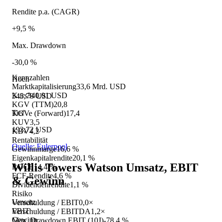
Rendite p.a. (CAGR)
+9,5 %
Max. Drawdown
-30,0 %
Kennzahlen
Hoch
Marktkapitalisierung
33,6 Mrd. USD
Kurs
340,01 USD
345,78 USD
KGV (TTM)
20,8
Tief
KGVe (Forward)
17,4
KUV
3,5
193,72 USD
KBV
4,2
Rentabilität
Quelle: Eulerpool
Gewinnmarge
16,6 %
Eigenkapitalrendite
20,1 %
Willis Towers Watson
Umsatz, EBIT
ROCE
14,4 %
FCF-Rendite
4,6 %
& Gewinn
Dividendenrendite
1,1 %
Risiko
Umsatz
Verschuldung / EBIT
0,0×
EBIT
Verschuldung / EBITDA
1,2×
Gewinn
Max. Drawdown EBIT (10J)
-78,4 %