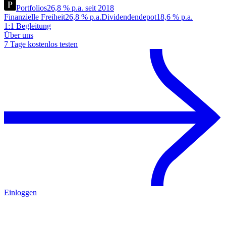
Portfolios
26,8 % p.a. seit 2018
Finanzielle Freiheit
26,8 % p.a.
Dividendendepot
18,6 % p.a.
1:1 Begleitung
Über uns
7 Tage kostenlos testen
Einloggen