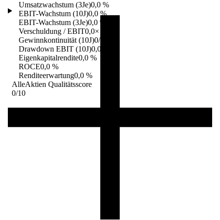
Umsatzwachstum (3Je)
0,0 %
EBIT-Wachstum (10J)
0,0 %
EBIT-Wachstum (3Je)
0,0 %
Verschuldung / EBIT
0,0×
Gewinnkontinuität (10J)
0/10
Drawdown EBIT (10J)
0,0 %
Eigenkapitalrendite
0,0 %
ROCE
0,0 %
Renditeerwartung
0,0 %
AlleAktien Qualitätsscore
0
/10