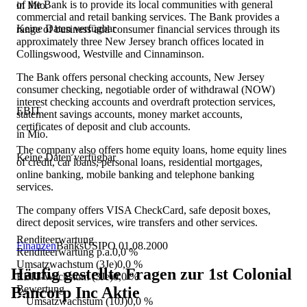
of the Bank is to provide its local communities with general
in Mio.
commercial and retail banking services. The Bank provides a
Keine Daten verfügbar
range of business and consumer financial services through its
approximately three New Jersey branch offices located in
Collingswood, Westville and Cinnaminson.
The Bank offers personal checking accounts, New Jersey
consumer checking, negotiable order of withdrawal (NOW)
interest checking accounts and overdraft protection services,
EBIT
statement savings accounts, money market accounts,
certificates of deposit and club accounts.
in Mio.
The company also offers home equity loans, home equity lines
Keine Daten verfügbar
of credit, car loans, personal loans, residential mortgages,
online banking, mobile banking and telephone banking
services.
The company offers VISA CheckCard, safe deposit boxes,
direct deposit services, wire transfers and other services.
Renditeerwartung
Finanzen
Banks
US
IPO
01.08.2000
Renditeerwartung p.a.
0,0 %
Umsatzwachstum (3Je)
0,0 %
Häufig gestellte Fragen zur
1st Colonial
EBIT-Wachstum (3Je)
0,0 %
Bewertung
Bancorp Inc
Aktie
Umsatzwachstum (10J)
0,0 %