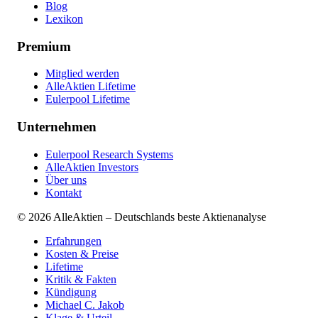
Blog
Lexikon
Premium
Mitglied werden
AlleAktien Lifetime
Eulerpool Lifetime
Unternehmen
Eulerpool Research Systems
AlleAktien Investors
Über uns
Kontakt
©
2026
AlleAktien – Deutschlands beste Aktienanalyse
Erfahrungen
Kosten & Preise
Lifetime
Kritik & Fakten
Kündigung
Michael C. Jakob
Klage & Urteil