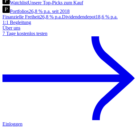
Watchlist
Unsere Top-Picks zum Kauf
Portfolios
26,8 % p.a. seit 2018
Finanzielle Freiheit
26,8 % p.a.
Dividendendepot
18,6 % p.a.
1:1 Begleitung
Über uns
7 Tage kostenlos testen
Einloggen