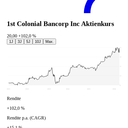
1st Colonial Bancorp Inc
Aktienkurs
20,00
+102,0 %
1J
3J
5J
10J
Max.
21,7
18,56
15,42
12,27
9,13
2021
2022
2023
2024
2025
2026
Rendite
+102,0 %
Rendite p.a. (CAGR)
+15,1 %