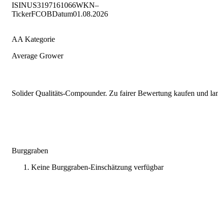
ISIN
US3197161066
WKN
–
Ticker
FCOB
Datum
01.08.2026
AA Kategorie
Average Grower
Solider Qualitäts-Compounder. Zu fairer Bewertung kaufen und lang
Burggraben
Keine Burggraben-Einschätzung verfügbar