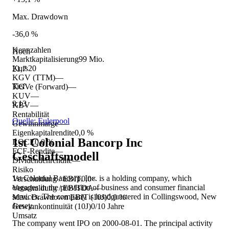
Max. Drawdown
-36,0 %
Kennzahlen
Hoch
Marktkapitalisierung
99 Mio.
Kurs
20
21,7
KGV (TTM)
—
Tief
KGVe (Forward)
—
KUV
—
9,13
KBV
—
Rentabilität
Quelle: Eulerpool
Gewinnmarge
—
Eigenkapitalrendite
0,0 %
1st Colonial Bancorp Inc
ROCE
0,0 %
FCF-Rendite
—
Geschäftsmodell
Dividendenrendite
—
Risiko
1st Colonial Bancorp, Inc. is a holding company, which
Verschuldung / EBIT
0,0×
engages in the provision of business and consumer financial
Verschuldung / EBITDA
—
services. The company is headquartered in Collingswood, New
Max. Drawdown EBIT (10J)
0,0 %
Jersey.
Gewinnkontinuität (10J)
0/10 Jahre
Umsatz
The company went IPO on 2000-08-01. The principal activity