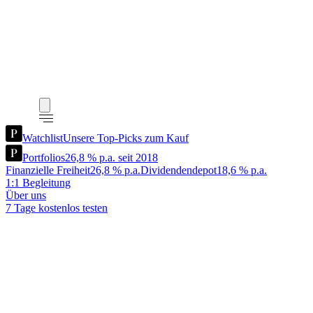
Watchlist
Unsere Top-Picks zum Kauf
Portfolios
26,8 % p.a. seit 2018
Finanzielle Freiheit
26,8 % p.a.
Dividendendepot
18,6 % p.a.
1:1 Begleitung
Über uns
7 Tage kostenlos testen