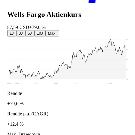
Wells Fargo
Aktienkurs
87,59
USD
+79,6 %
1J
3J
5J
10J
Max.
96,38
81,47
66,55
51,64
36,72
2021
2022
2023
2024
2025
2026
Rendite
+79,6 %
Rendite p.a. (CAGR)
+12,4 %
Max. Drawdown