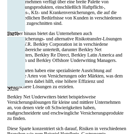
Das Unternehmen verfügt über eine breite Palette von
Versicherungsprodukten, einschließlich Haftpflicht-,
Eigentums-, Kfz- und Krankenversicherungen, die auf die
unterschiedlichen Bedürfnisse von Kunden in verschiedenen
Branchen zugeschnitten sind.
Darüber hinaus bietet das Unternehmen auch
2027
e
Rückversicherungs- und alternative Risikotransfer-Lösungen
an. Die W.R. Berkley Corporation ist in verschiedene
Geschäftsbereiche unterteilt, darunter Berkley Net
Underwriters, Berkley Re Direct, Berkley Latin America and
Caribbean und Berkley Offshore Underwriting Managers.
Diese Sparten haben eine spezialisierte Ausrichtung auf
bestimmte Arten von Versicherungen oder Märkten, was dem
Unternehmen dabei hilft, eine höhere Effizienz und
spezifischere Lösungen zu erzielen.
2028
e
Berkley Net Underwriters bietet beispielsweise
Versicherungslösungen für kleine und mittlere Unternehmen
an, von denen viele oft Schwierigkeiten haben,
maßgeschneiderte und erschwingliche Versicherungsprodukte
zu finden.
Diese Sparte konzentriert sich darauf, Risiken in verschiedenen
Branchen wie zum Beispiel Hotellerie, Gastronomie,