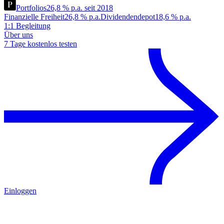
Portfolios
26,8 % p.a. seit 2018
Finanzielle Freiheit
26,8 % p.a.
Dividendendepot
18,6 % p.a.
1:1 Begleitung
Über uns
7 Tage kostenlos testen
Einloggen