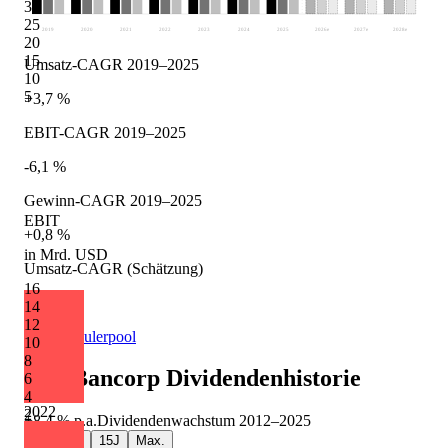
30
25
2019
2020
2021
2022
2023
2024
2025
2026
e
2027
e
2028
e
20
15
Umsatz-CAGR 2019–2025
10
5
+3,7 %
EBIT-CAGR 2019–2025
-6,1 %
Gewinn-CAGR 2019–2025
EBIT
+0,8 %
in Mrd. USD
Umsatz-CAGR (Schätzung)
16
+6,8 %
14
12
Quelle: Eulerpool
10
8
U.S. Bancorp
Dividendenhistorie
6
4
2022
2
+8,4 %
p.a.
Dividendenwachstum
2012
–
2025
5J
10J
15J
Max.