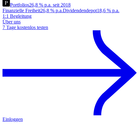
Portfolios
26,8 % p.a. seit 2018
Finanzielle Freiheit
26,8 % p.a.
Dividendendepot
18,6 % p.a.
1:1 Begleitung
Über uns
7 Tage kostenlos testen
Einloggen