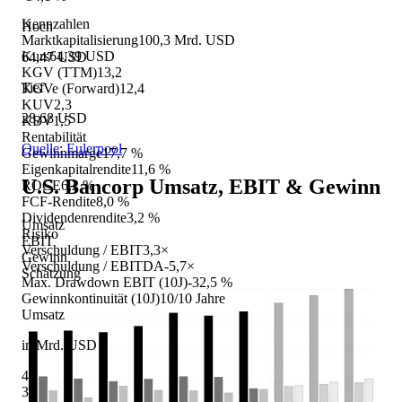
Kennzahlen
Hoch
Marktkapitalisierung
100,3 Mrd. USD
Kurs
64,39 USD
64,47 USD
KGV (TTM)
13,2
Tief
KGVe (Forward)
12,4
KUV
2,3
28,68 USD
KBV
1,5
Rentabilität
Quelle: Eulerpool
Gewinnmarge
17,7 %
Eigenkapitalrendite
11,6 %
U.S. Bancorp
Umsatz, EBIT & Gewinn
ROCE
6,2 %
FCF-Rendite
8,0 %
Dividendenrendite
3,2 %
Umsatz
Risiko
EBIT
Verschuldung / EBIT
3,3×
Gewinn
Verschuldung / EBITDA
-5,7×
Schätzung
Max. Drawdown EBIT (10J)
-32,5 %
Gewinnkontinuität (10J)
10/10 Jahre
Umsatz
in Mrd. USD
40
35