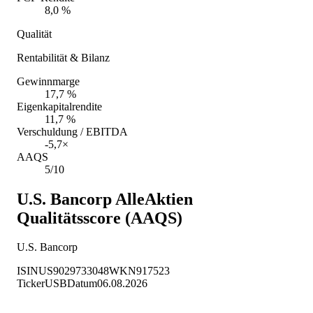
8,0 %
Qualität
Rentabilität & Bilanz
Gewinnmarge
17,7 %
Eigenkapitalrendite
11,7 %
Verschuldung / EBITDA
-5,7×
AAQS
5/10
U.S. Bancorp
AlleAktien
Qualitätsscore (AAQS)
U.S. Bancorp
ISIN
US9029733048
WKN
917523
Ticker
USB
Datum
06.08.2026