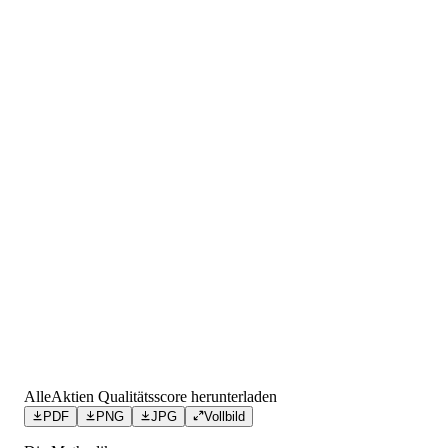
AlleAktien Qualitätsscore herunterladen
PDF
PNG
JPG
Vollbild