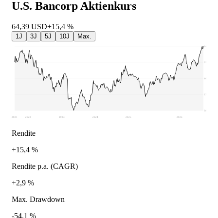
U.S. Bancorp
Aktienkurs
64,39
USD
+15,4 %
1J
3J
5J
10J
Max.
64,47
55,52
46,58
37,63
28,68
2021
2022
2023
2024
2025
2026
Rendite
+15,4 %
Rendite p.a. (CAGR)
+2,9 %
Max. Drawdown
-54,1 %