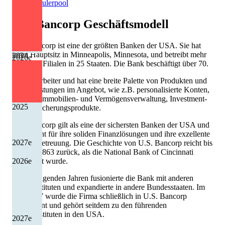
Quelle: Eulerpool
U.S. Bancorp
Geschäftsmodell
U.S. Bancorp ist eine der größten Banken der USA. Sie hat
ihren Hauptsitz in Minneapolis, Minnesota, und betreibt mehr
2024
2026
e
als 3.000 Filialen in 25 Staaten. Die Bank beschäftigt über 70.
000 Mitarbeiter und hat eine breite Palette von Produkten und
Dienstleistungen im Angebot, wie z.B. personalisierte Konten,
Kredite, Immobilien- und Vermögensverwaltung, Investment-
2025
und Versicherungsprodukte.
U.S. Bancorp gilt als eine der sichersten Banken der USA und
ist bekannt für ihre soliden Finanzlösungen und ihre exzellente
2027
e
Kundenbetreuung. Die Geschichte von U.S. Bancorp reicht bis
ins Jahr 1863 zurück, als die National Bank of Cincinnati
2026
e
gegründet wurde.
In den folgenden Jahren fusionierte die Bank mit anderen
Kreditinstituten und expandierte in andere Bundesstaaten. Im
Jahr 1997 wurde die Firma schließlich in U.S. Bancorp
umbenannt und gehört seitdem zu den führenden
Finanzinstituten in den USA.
2027
e