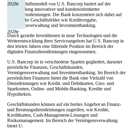
Das Geschäftsmodell von U.S. Bancorp basiert auf der
2028
e
Bereitstellung innovativer und kundenorientierter
Finanzdienstleistungen. Die Bank konzentriert sich dabei auf
ertragreiche Geschäftsfelder wie Kreditvergabe,
Vermögensverwaltung und Investmentbanking.
2028
e
Durch gezielte Investitionen in neue Technologien und die
Weiterentwicklung ihres Serviceangebots hat U.S. Bancorp in
den letzten Jahren eine führende Position im Bereich der
digitalen Finanzdienstleistungen eingenommen.
U.S. Bancorp ist in verschiedene Sparten gegliedert, darunter
persönliche Finanzen, Geschäftskunden,
Vermögensverwaltung und Investmentbanking. Im Bereich der
persönlichen Finanzen bietet die Bank eine Vielzahl von
Dienstleistungen wie Kredit- und Debitkarten, Giro- und
Sparkonten, Online- und Mobile-Banking, Kredite und
Hypotheken.
Geschäftskunden können auf ein breites Angebot an Finanz-
und Beratungsdienstleistungen zugreifen, wie Kredite,
Kreditkarten, Cash-Management-Lösungen und
Risikomanagement. Im Bereich der Vermögensverwaltung
bietet U.