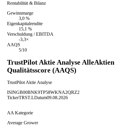
Rentabilität & Bilanz
Gewinnmarge
3,0 %
Eigenkapitalrendite
15,1 %
Verschuldung / EBITDA
-3,3×
AAQS
5/10
TrustPilot Aktie Analyse
AlleAktien
Qualitätsscore (AAQS)
TrustPilot Aktie Analyse
ISIN
GB00BNK9TP58
WKN
A2QRZ2
Ticker
TRST.L
Datum
09.08.2026
AA Kategorie
Average Grower