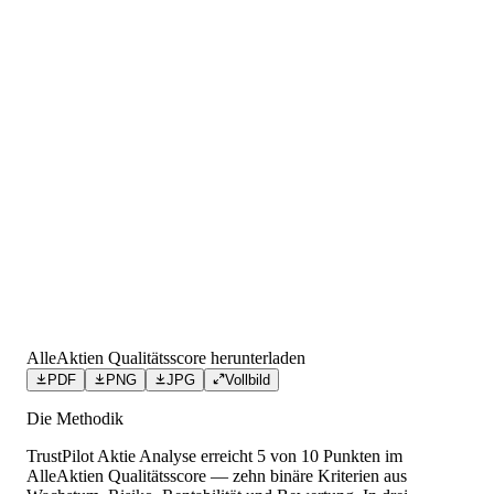
AlleAktien Qualitätsscore herunterladen
PDF
PNG
JPG
Vollbild
Die Methodik
TrustPilot Aktie Analyse
erreicht
5
von 10 Punkten
im
AlleAktien Qualitätsscore — zehn binäre Kriterien aus