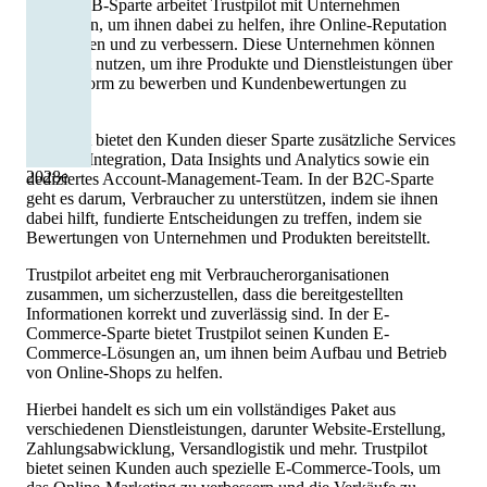
In der B2B-Sparte arbeitet Trustpilot mit Unternehmen
zusammen, um ihnen dabei zu helfen, ihre Online-Reputation
aufzubauen und zu verbessern. Diese Unternehmen können
Trustpilot nutzen, um ihre Produkte und Dienstleistungen über
die Plattform zu bewerben und Kundenbewertungen zu
sammeln.
Trustpilot bietet den Kunden dieser Sparte zusätzliche Services
wie API-Integration, Data Insights und Analytics sowie ein
2028
e
dediziertes Account-Management-Team. In der B2C-Sparte
geht es darum, Verbraucher zu unterstützen, indem sie ihnen
dabei hilft, fundierte Entscheidungen zu treffen, indem sie
Bewertungen von Unternehmen und Produkten bereitstellt.
Trustpilot arbeitet eng mit Verbraucherorganisationen
zusammen, um sicherzustellen, dass die bereitgestellten
Informationen korrekt und zuverlässig sind. In der E-
Commerce-Sparte bietet Trustpilot seinen Kunden E-
Commerce-Lösungen an, um ihnen beim Aufbau und Betrieb
von Online-Shops zu helfen.
Hierbei handelt es sich um ein vollständiges Paket aus
verschiedenen Dienstleistungen, darunter Website-Erstellung,
Zahlungsabwicklung, Versandlogistik und mehr. Trustpilot
bietet seinen Kunden auch spezielle E-Commerce-Tools, um