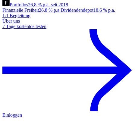
Portfolios
26,8 % p.a. seit 2018
Finanzielle Freiheit
26,8 % p.a.
Dividendendepot
18,6 % p.a.
1:1 Begleitung
Über uns
7 Tage kostenlos testen
Einloggen