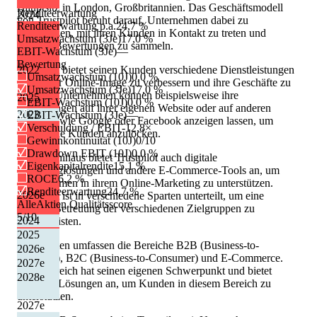
Hauptsitz in London, Großbritannien. Das Geschäftsmodell
Renditeerwartung
2024
von Trustpilot beruht darauf, Unternehmen dabei zu
Renditeerwartung p.a.
24,7 %
unterstützen, mit ihren Kunden in Kontakt zu treten und
Umsatzwachstum (3Je)
17,0 %
positive Bewertungen zu sammeln.
EBIT-Wachstum (3Je)
—
Bewertung
Trustpilot bietet seinen Kunden verschiedene Dienstleistungen
2022
Umsatzwachstum (10J)
0,0 %
an, um ihr Online-Image zu verbessern und ihre Geschäfte zu
Umsatzwachstum (3Je)
17,0 %
fördern. Unternehmen können beispielsweise ihre
2025
EBIT-Wachstum (10J)
0,0 %
Bewertungen auf ihrer eigenen Website oder auf anderen
2023
EBIT-Wachstum (3Je)
—
Websites wie Google oder Facebook anzeigen lassen, um
Verschuldung / EBIT
-12,8×
potenzielle Kunden anzulocken.
Gewinnkontinuität (10J)
0/10
Drawdown EBIT (10J)
0,0 %
Darüber hinaus bietet Trustpilot auch digitale
Eigenkapitalrendite
15,1 %
Marketinglösungen und andere E-Commerce-Tools an, um
ROCE
6,2 %
Unternehmen in ihrem Online-Marketing zu unterstützen.
Renditeerwartung
24,7 %
2026
e
Trustpilot ist in verschiedene Sparten unterteilt, um eine
AlleAktien Qualitätsscore
gezielte Betreuung der verschiedenen Zielgruppen zu
5
/10
2024
gewährleisten.
2025
Die Sparten umfassen die Bereiche B2B (Business-to-
2026
e
Business), B2C (Business-to-Consumer) und E-Commerce.
2027
e
Jeder Bereich hat seinen eigenen Schwerpunkt und bietet
2028
e
spezielle Lösungen an, um Kunden in diesem Bereich zu
unterstützen.
2027
e