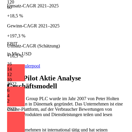
120
Umsatz-CAGR 2021–2025
60
+18,5 %
Gewinn-CAGR 2021–2025
+197,3 %
EBIT
Umsatz-CAGR (Schätzung)
in Mio. USD
+16,3 %
16
Quelle: Eulerpool
14
12
TrustPilot Aktie Analyse
10
2022
Geschäftsmodell
8
6
4
Trustpilot Group PLC wurde im Jahr 2007 von Peter Holten
2
Mühlmann in Dänemark gegründet. Das Unternehmen ist eine
2023
Online-Plattform, auf der Verbraucher Bewertungen von
Firmen, Produkten und Dienstleistungen teilen und lesen
können.
Das Unternehmen ist international tätig und hat seinen