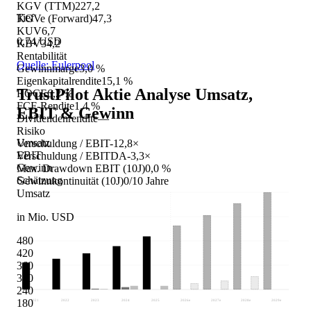
KGV (TTM)
227,2
Tief
KGVe (Forward)
47,3
KUV
6,7
0,74 USD
KBV
34,2
Rentabilität
Quelle: Eulerpool
Gewinnmarge
3,0 %
Eigenkapitalrendite
15,1 %
TrustPilot Aktie Analyse
Umsatz,
ROCE
6,2 %
FCF-Rendite
1,4 %
EBIT & Gewinn
Dividendenrendite
—
Risiko
Umsatz
Verschuldung / EBIT
-12,8×
EBIT
Verschuldung / EBITDA
-3,3×
Gewinn
Max. Drawdown EBIT (10J)
0,0 %
Schätzung
Gewinnkontinuität (10J)
0/10 Jahre
Umsatz
in Mio. USD
480
420
360
300
240
180
2021
2022
2023
2024
2025
2026
e
2027
e
2028
e
2029
e