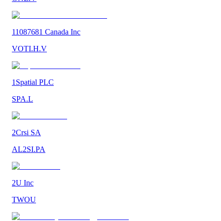
11087681 Canada Inc
VOTI.H.V
1Spatial PLC
SPA.L
2Crsi SA
AL2SI.PA
2U Inc
TWOU