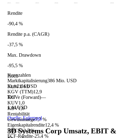
2021
2022
2023
2024
2025
2026
Rendite
-90,4 %
Rendite p.a. (CAGR)
-37,5 %
Max. Drawdown
-95,5 %
Kennzahlen
Hoch
Marktkapitalisierung
386 Mio. USD
Kurs
2,64 USD
31,81 USD
KGV (TTM)
12,9
Tief
KGVe (Forward)
—
KUV
1,0
1,44 USD
KBV
1,6
Rentabilität
Quelle: Eulerpool
Gewinnmarge
7,7 %
Eigenkapitalrendite
12,4 %
3D Systems Corp
Umsatz, EBIT &
ROCE
13,7 %
FCF-Rendite
-25,4 %