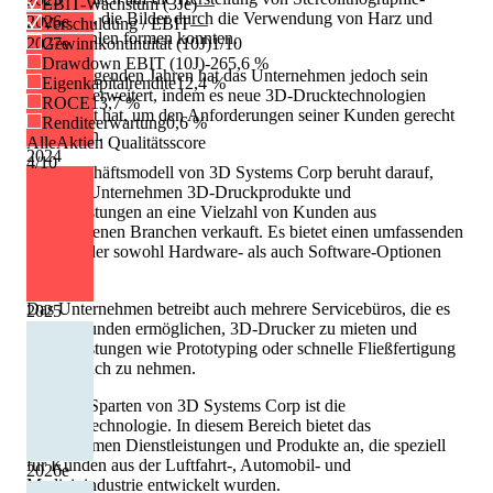
EBIT-Wachstum (3Je)
—
Druckern, die Bilder durch die Verwendung von Harz und
2026
e
Verschuldung / EBIT
—
Laserstrahlen formen konnten.
2027
Gewinnkontinuität (10J)
e
1/10
Drawdown EBIT (10J)
-265,6 %
In den folgenden Jahren hat das Unternehmen jedoch sein
Eigenkapitalrendite
12,4 %
Geschäft erweitert, indem es neue 3D-Drucktechnologien
ROCE
13,7 %
entwickelt hat, um den Anforderungen seiner Kunden gerecht
Renditeerwartung
0,6 %
zu werden.
AlleAktien Qualitätsscore
2024
4
/10
Das Geschäftsmodell von 3D Systems Corp beruht darauf,
dass das Unternehmen 3D-Druckprodukte und
Dienstleistungen an eine Vielzahl von Kunden aus
verschiedenen Branchen verkauft. Es bietet einen umfassenden
Service, der sowohl Hardware- als auch Software-Optionen
umfasst.
Das Unternehmen betreibt auch mehrere Servicebüros, die es
2025
seinen Kunden ermöglichen, 3D-Drucker zu mieten und
Dienstleistungen wie Prototyping oder schnelle Fließfertigung
in Anspruch zu nehmen.
Eine der Sparten von 3D Systems Corp ist die
Industrietechnologie. In diesem Bereich bietet das
Unternehmen Dienstleistungen und Produkte an, die speziell
für Kunden aus der Luftfahrt-, Automobil- und
2026
e
Medizinindustrie entwickelt wurden.