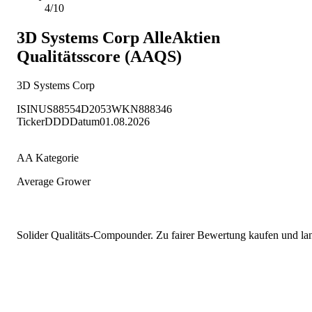
4/10
3D Systems Corp
AlleAktien
Qualitätsscore (AAQS)
3D Systems Corp
ISIN
US88554D2053
WKN
888346
Ticker
DDD
Datum
01.08.2026
AA Kategorie
Average Grower
Solider Qualitäts-Compounder. Zu fairer Bewertung kaufen und lang