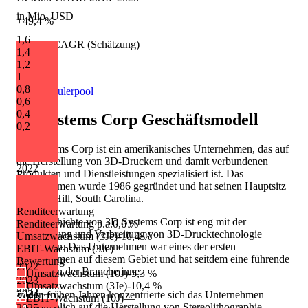
in Mio. USD
+49,4 %
1,6
Umsatz-CAGR (Schätzung)
1,4
1,2
+3,5 %
1
0,8
Quelle: Eulerpool
0,6
0,4
3D Systems Corp
Geschäftsmodell
0,2
3D Systems Corp ist ein amerikanisches Unternehmen, das auf
die Herstellung von 3D-Druckern und damit verbundenen
2022
Produkten und Dienstleistungen spezialisiert ist. Das
Unternehmen wurde 1986 gegründet und hat seinen Hauptsitz
in Rock Hill, South Carolina.
Renditeerwartung
Die Geschichte von 3D Systems Corp ist eng mit der
Renditeerwartung p.a.
0,6 %
Entwicklung und Verbreitung von 3D-Drucktechnologie
Umsatzwachstum (3Je)
-10,4 %
verbunden. Das Unternehmen war eines der ersten
EBIT-Wachstum (3Je)
—
Unternehmen auf diesem Gebiet und hat seitdem eine führende
Bewertung
2022
Position in der Branche inne.
Umsatzwachstum (10J)
-5,3 %
2023
Umsatzwachstum (3Je)
-10,4 %
2023
2024
In den frühen Jahren konzentrierte sich das Unternehmen
EBIT-Wachstum (10J)
—
hauptsächlich auf die Herstellung von Stereolithographie-
2025