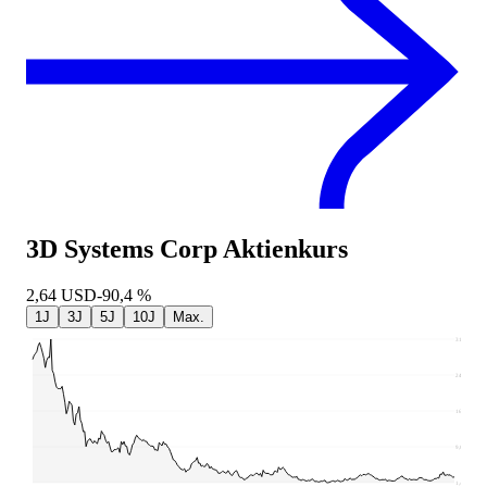
3D Systems Corp
Aktienkurs
2,64
USD
-90,4 %
1J
3J
5J
10J
Max.
31,81
24,22
16,62
9,03
1,44