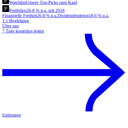
Watchlist
Unsere Top-Picks zum Kauf
Portfolios
26,8 % p.a. seit 2018
Finanzielle Freiheit
26,8 % p.a.
Dividendendepot
18,6 % p.a.
1:1 Begleitung
Über uns
7 Tage kostenlos testen
Einloggen