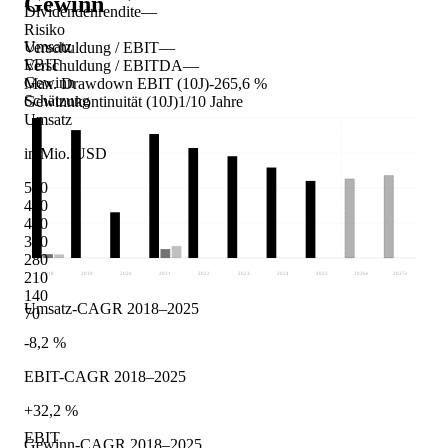
Gewinn
Dividendenrendite
—
Risiko
Umsatz
Verschuldung / EBIT
—
EBIT
Verschuldung / EBITDA
—
Gewinn
Max. Drawdown EBIT (10J)
-265,6 %
Schätzung
Gewinnkontinuität (10J)
1/10 Jahre
Umsatz
in Mio. USD
560
490
420
350
280
210
2018
2019
2020
2021
2022
2023
2024
2025
2026
e
2027
e
140
Umsatz-CAGR 2018–2025
70
-8,2 %
EBIT-CAGR 2018–2025
+32,2 %
EBIT
Gewinn-CAGR 2018–2025