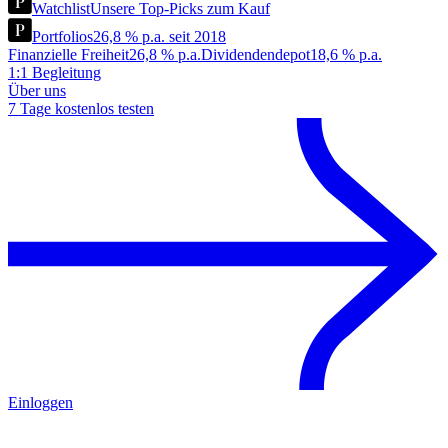
Watchlist
Unsere Top-Picks zum Kauf
Portfolios
26,8 % p.a. seit 2018
Finanzielle Freiheit
26,8 % p.a.
Dividendendepot
18,6 % p.a.
1:1 Begleitung
Über uns
7 Tage kostenlos testen
Einloggen