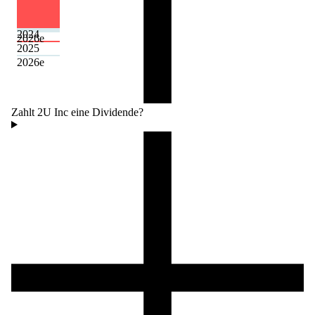
2024
2026
e
2025
2026
e
Zahlt 2U Inc eine Dividende?