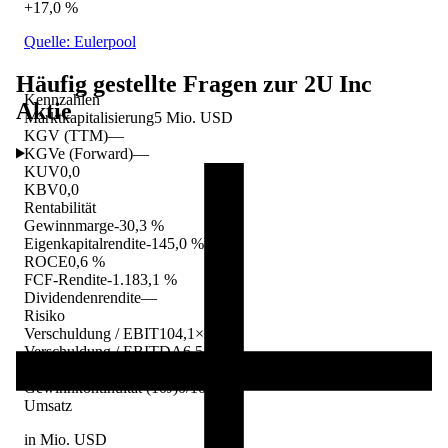
+17,0 %
Quelle: Eulerpool
Häufig gestellte Fragen zur
2U Inc
Kennzahlen
Aktie
Marktkapitalisierung
5 Mio. USD
KGV (TTM)
—
KGVe (Forward)
—
KUV
0,0
KBV
0,0
Rentabilität
Gewinnmarge
-30,3 %
Eigenkapitalrendite
-145,0 %
ROCE
0,6 %
FCF-Rendite
-1.183,1 %
Dividendenrendite
—
Risiko
Verschuldung / EBIT
104,1×
Verschuldung / EBITDA
6,5×
Max. Drawdown EBIT (10J)
-134,8 %
Gewinnkontinuität (10J)
0/10 Jahre
Umsatz
in Mio. USD