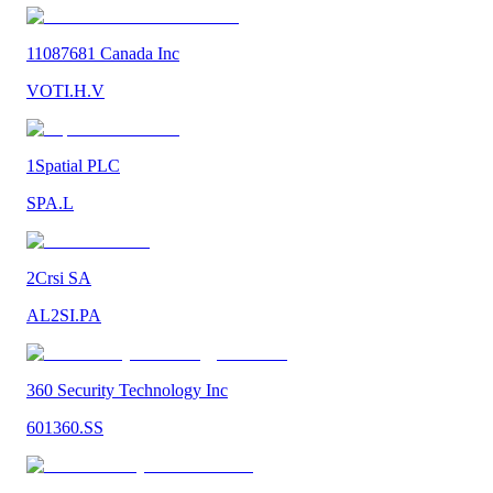
11087681 Canada Inc
VOTI.H.V
1Spatial PLC
SPA.L
2Crsi SA
AL2SI.PA
360 Security Technology Inc
601360.SS