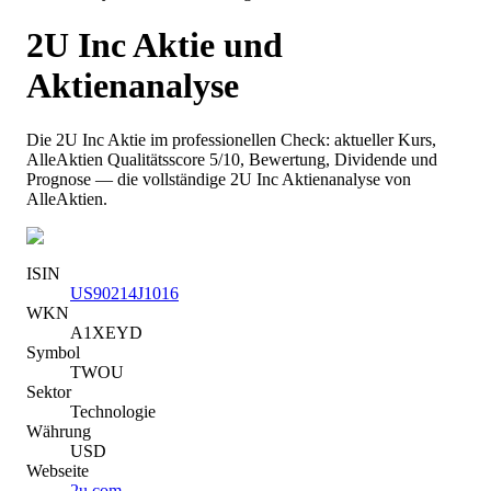
2U Inc
Aktie und
Aktienanalyse
Die
2U Inc
Aktie im professionellen Check: aktueller Kurs
,
AlleAktien Qualitätsscore 5/10
, Bewertung, Dividende und
Prognose — die vollständige
2U Inc
Aktienanalyse von
AlleAktien.
ISIN
US90214J1016
WKN
A1XEYD
Symbol
TWOU
Sektor
Technologie
Währung
USD
Webseite
2u.com