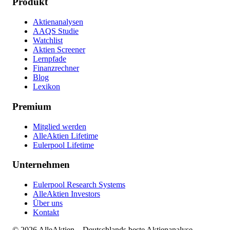
Produkt
Aktienanalysen
AAQS Studie
Watchlist
Aktien Screener
Lernpfade
Finanzrechner
Blog
Lexikon
Premium
Mitglied werden
AlleAktien Lifetime
Eulerpool Lifetime
Unternehmen
Eulerpool Research Systems
AlleAktien Investors
Über uns
Kontakt
©
2026
AlleAktien – Deutschlands beste Aktienanalyse