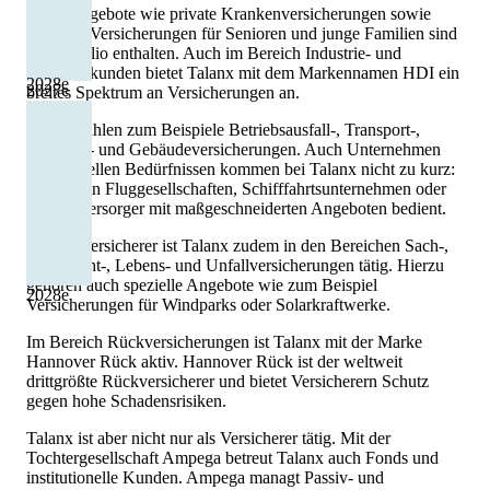
Auch Angebote wie private Krankenversicherungen sowie
spezielle Versicherungen für Senioren und junge Familien sind
im Portfolio enthalten. Auch im Bereich Industrie- und
Gewerbekunden bietet Talanx mit dem Markennamen HDI ein
2028
e
2027
e
breites Spektrum an Versicherungen an.
Hierzu zählen zum Beispiele Betriebsausfall-, Transport-,
Kautions- und Gebäudeversicherungen. Auch Unternehmen
mit speziellen Bedürfnissen kommen bei Talanx nicht zu kurz:
So werden Fluggesellschaften, Schifffahrtsunternehmen oder
Energieversorger mit maßgeschneiderten Angeboten bedient.
Als Erstversicherer ist Talanx zudem in den Bereichen Sach-,
Haftpflicht-, Lebens- und Unfallversicherungen tätig. Hierzu
gehören auch spezielle Angebote wie zum Beispiel
2028
e
Versicherungen für Windparks oder Solarkraftwerke.
Im Bereich Rückversicherungen ist Talanx mit der Marke
Hannover Rück aktiv. Hannover Rück ist der weltweit
drittgrößte Rückversicherer und bietet Versicherern Schutz
gegen hohe Schadensrisiken.
Talanx ist aber nicht nur als Versicherer tätig. Mit der
Tochtergesellschaft Ampega betreut Talanx auch Fonds und
institutionelle Kunden. Ampega managt Passiv- und