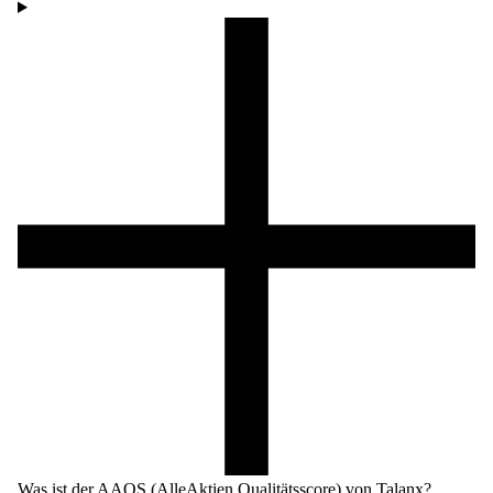
Was ist der AAQS (AlleAktien Qualitätsscore) von Talanx?