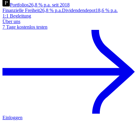
Portfolios
26,8 % p.a. seit 2018
Finanzielle Freiheit
26,8 % p.a.
Dividendendepot
18,6 % p.a.
1:1 Begleitung
Über uns
7 Tage kostenlos testen
Einloggen