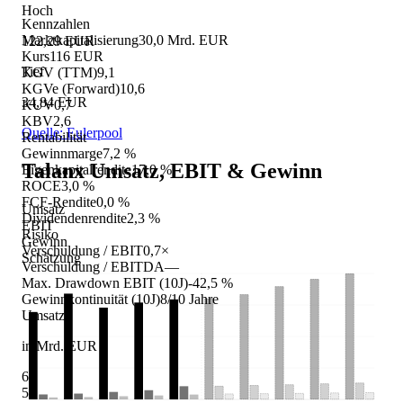
Hoch
Kennzahlen
Marktkapitalisierung
30,0 Mrd. EUR
122,29 EUR
Kurs
116 EUR
Tief
KGV (TTM)
9,1
KGVe (Forward)
10,6
34,84 EUR
KUV
0,7
KBV
2,6
Quelle: Eulerpool
Rentabilität
Gewinnmarge
7,2 %
Talanx
Umsatz, EBIT & Gewinn
Eigenkapitalrendite
17,0 %
ROCE
3,0 %
FCF-Rendite
0,0 %
Umsatz
Dividendenrendite
2,3 %
EBIT
Risiko
Gewinn
Verschuldung / EBIT
0,7×
Schätzung
Verschuldung / EBITDA
—
Max. Drawdown EBIT (10J)
-42,5 %
Gewinnkontinuität (10J)
8/10 Jahre
Umsatz
in Mrd. EUR
64
56