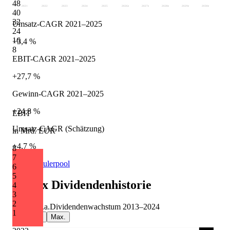
48
2021
2022
2023
2024
2025
2026
e
2027
e
2028
e
2029
e
2030
e
40
32
Umsatz-CAGR 2021–2025
24
16
+3,4 %
8
EBIT-CAGR 2021–2025
+27,7 %
Gewinn-CAGR 2021–2025
+24,8 %
EBIT
Umsatz-CAGR (Schätzung)
in Mrd. EUR
+4,7 %
8
7
Quelle: Eulerpool
6
5
Talanx
Dividendenhistorie
4
3
2
+7,6 %
p.a.
Dividendenwachstum
2013
–
2024
1
5J
10J
Max.