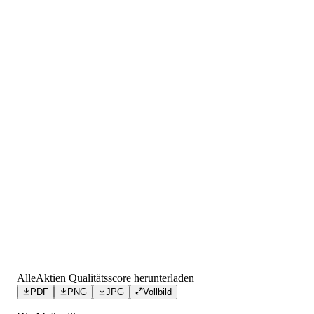
AlleAktien Qualitätsscore herunterladen
PDF
PNG
JPG
Vollbild