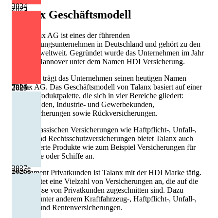
2024
2025
Talanx
Geschäftsmodell
Die Talanx AG ist eines der führenden
Versicherungsunternehmen in Deutschland und gehört zu den
Top 100 weltweit. Gegründet wurde das Unternehmen im Jahr
1903 in Hannover unter dem Namen HDI Versicherung.
Seit 2012 trägt das Unternehmen seinen heutigen Namen
2026
e
Talanx AG. Das Geschäftsmodell von Talanx basiert auf einer
2025
breiten Produktpalette, die sich in vier Bereiche gliedert:
Privatkunden, Industrie- und Gewerbekunden,
Erstversicherungen sowie Rückversicherungen.
Neben klassischen Versicherungen wie Haftpflicht-, Unfall-,
Wohn- und Rechtsschutzversicherungen bietet Talanx auch
spezialisierte Produkte wie zum Beispiel Versicherungen für
Flugzeuge oder Schiffe an.
2027
e
2026
e
Im Segment Privatkunden ist Talanx mit der HDI Marke tätig.
Diese bietet eine Vielzahl von Versicherungen an, die auf die
Bedürfnisse von Privatkunden zugeschnitten sind. Dazu
gehören unter anderem Kraftfahrzeug-, Haftpflicht-, Unfall-,
Lebens- und Rentenversicherungen.