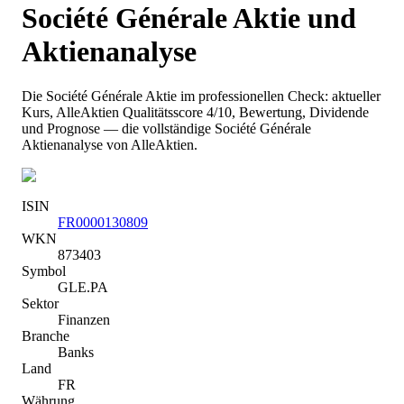
Société Générale
Aktie und
Aktienanalyse
Die
Société Générale
Aktie im professionellen Check: aktueller
Kurs
, AlleAktien Qualitätsscore 4/10
, Bewertung, Dividende
und Prognose — die vollständige
Société Générale
Aktienanalyse von AlleAktien.
ISIN
FR0000130809
WKN
873403
Symbol
GLE.PA
Sektor
Finanzen
Branche
Banks
Land
FR
Währung