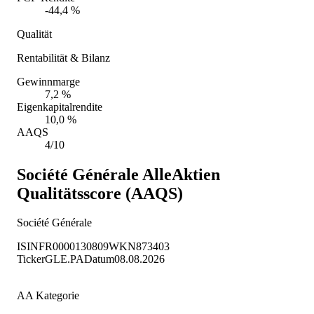
-44,4 %
Qualität
Rentabilität & Bilanz
Gewinnmarge
7,2 %
Eigenkapitalrendite
10,0 %
AAQS
4/10
Société Générale
AlleAktien
Qualitätsscore (AAQS)
Société Générale
ISIN
FR0000130809
WKN
873403
Ticker
GLE.PA
Datum
08.08.2026
AA Kategorie