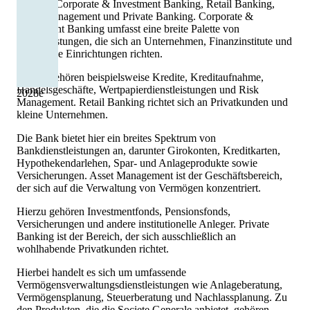
darunter Corporate & Investment Banking, Retail Banking,
Asset Management und Private Banking. Corporate &
Investment Banking umfasst eine breite Palette von
Dienstleistungen, die sich an Unternehmen, Finanzinstitute und
öffentliche Einrichtungen richten.
Hierzu gehören beispielsweise Kredite, Kreditaufnahme,
Handelsgeschäfte, Wertpapierdienstleistungen und Risk
2028
e
Management. Retail Banking richtet sich an Privatkunden und
kleine Unternehmen.
Die Bank bietet hier ein breites Spektrum von
Bankdienstleistungen an, darunter Girokonten, Kreditkarten,
Hypothekendarlehen, Spar- und Anlageprodukte sowie
Versicherungen. Asset Management ist der Geschäftsbereich,
der sich auf die Verwaltung von Vermögen konzentriert.
Hierzu gehören Investmentfonds, Pensionsfonds,
Versicherungen und andere institutionelle Anleger. Private
Banking ist der Bereich, der sich ausschließlich an
wohlhabende Privatkunden richtet.
Hierbei handelt es sich um umfassende
Vermögensverwaltungsdienstleistungen wie Anlageberatung,
Vermögensplanung, Steuerberatung und Nachlassplanung. Zu
den Produkten, die die Societe Generale anbietet, gehören