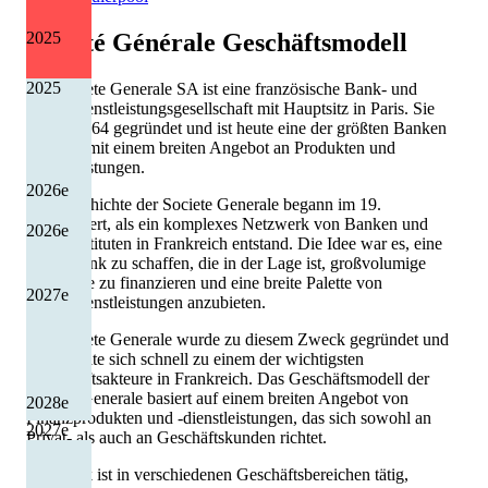
2025
Société Générale
Geschäftsmodell
2025
Die Societe Generale SA ist eine französische Bank- und
Finanzdienstleistungsgesellschaft mit Hauptsitz in Paris. Sie
wurde 1864 gegründet und ist heute eine der größten Banken
Europas mit einem breiten Angebot an Produkten und
Dienstleistungen.
2026
e
Die Geschichte der Societe Generale begann im 19.
Jahrhundert, als ein komplexes Netzwerk von Banken und
2026
e
Kreditinstituten in Frankreich entstand. Die Idee war es, eine
große Bank zu schaffen, die in der Lage ist, großvolumige
Geschäfte zu finanzieren und eine breite Palette von
2027
e
Finanzdienstleistungen anzubieten.
Die Societe Generale wurde zu diesem Zweck gegründet und
entwickelte sich schnell zu einem der wichtigsten
Wirtschaftsakteure in Frankreich. Das Geschäftsmodell der
Societe Generale basiert auf einem breiten Angebot von
2028
e
Finanzprodukten und -dienstleistungen, das sich sowohl an
2027
e
Privat- als auch an Geschäftskunden richtet.
Die Bank ist in verschiedenen Geschäftsbereichen tätig,