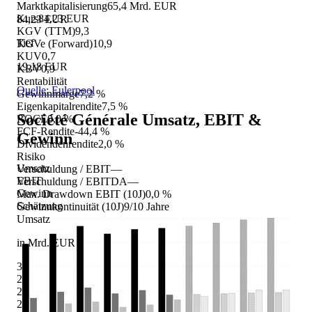
Marktkapitalisierung
65,4 Mrd. EUR
Kurs
84,23 EUR
84,23 EUR
KGV (TTM)
9,3
Tief
KGVe (Forward)
10,9
KUV
0,7
19,18 EUR
KBV
0,9
Rentabilität
Quelle: Eulerpool
Gewinnmarge
7,2 %
Eigenkapitalrendite
7,5 %
Société Générale
Umsatz, EBIT &
ROCE
0,0 %
FCF-Rendite
-44,4 %
Gewinn
Dividendenrendite
2,0 %
Risiko
Umsatz
Verschuldung / EBIT
—
EBIT
Verschuldung / EBITDA
—
Gewinn
Max. Drawdown EBIT (10J)
0,0 %
Schätzung
Gewinnkontinuität (10J)
9/10 Jahre
Umsatz
in Mrd. EUR
32
28
24
20