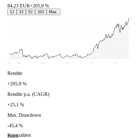
84,23
EUR
+205,9 %
1J
3J
5J
10J
Max.
84,23
67,97
51,7
35,44
19,18
2021
2022
2023
2024
2025
2026
Rendite
+205,9 %
Rendite p.a. (CAGR)
+25,1 %
Max. Drawdown
-45,4 %
Kennzahlen
Hoch