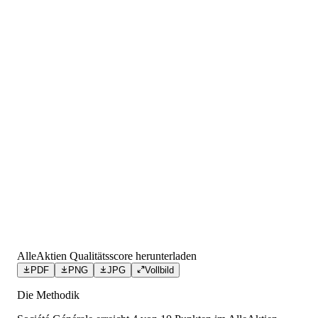
AlleAktien Qualitätsscore herunterladen
PDF
PNG
JPG
Vollbild
Die Methodik