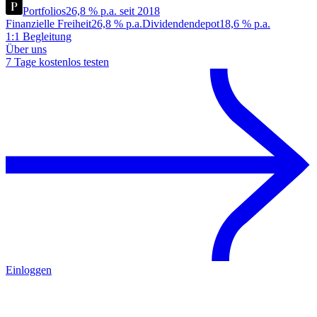
Portfolios
26,8 % p.a. seit 2018
Finanzielle Freiheit
26,8 % p.a.
Dividendendepot
18,6 % p.a.
1:1 Begleitung
Über uns
7 Tage kostenlos testen
Einloggen