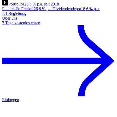
Portfolios
26,8 % p.a. seit 2018
Finanzielle Freiheit
26,8 % p.a.
Dividendendepot
18,6 % p.a.
1:1 Begleitung
Über uns
7 Tage kostenlos testen
Einloggen