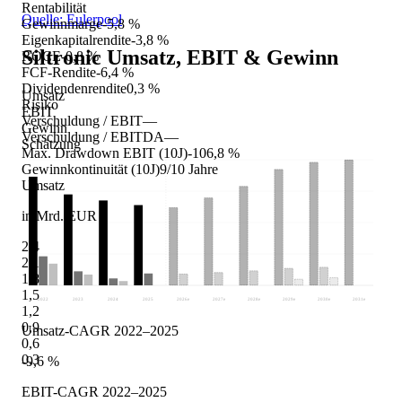
Rentabilität
Quelle: Eulerpool
Gewinnmarge
-5,8 %
Eigenkapitalrendite
-3,8 %
Siltronic
Umsatz, EBIT & Gewinn
ROCE
-0,8 %
FCF-Rendite
-6,4 %
Dividendenrendite
0,3 %
Umsatz
Risiko
EBIT
Verschuldung / EBIT
—
Gewinn
Verschuldung / EBITDA
—
Schätzung
Max. Drawdown EBIT (10J)
-106,8 %
Gewinnkontinuität (10J)
9/10 Jahre
Umsatz
in Mrd. EUR
2,4
2,1
1,8
1,5
2022
2023
2024
2025
2026
e
2027
e
2028
e
2029
e
2030
e
2031
e
1,2
0,9
Umsatz-CAGR 2022–2025
0,6
0,3
-9,6 %
EBIT-CAGR 2022–2025