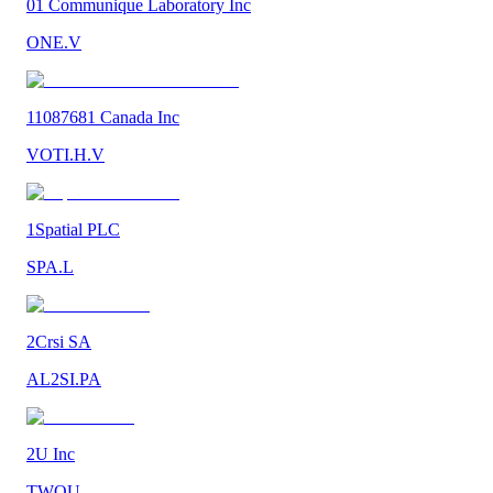
01 Communique Laboratory Inc
ONE.V
11087681 Canada Inc
VOTI.H.V
1Spatial PLC
SPA.L
2Crsi SA
AL2SI.PA
2U Inc
TWOU