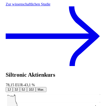
Zur wissenschaftlichen Studie
Siltronic
Aktienkurs
78,15
EUR
-43,1 %
1J
3J
5J
10J
Max.
141,45
114,19