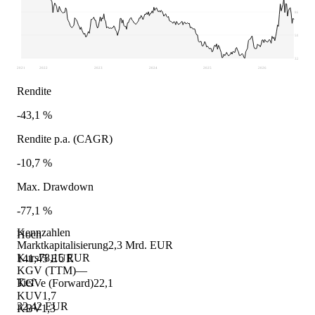
86,93
59,68
32,42
2021
2022
2023
2024
2025
2026
Rendite
-43,1 %
Rendite p.a. (CAGR)
-10,7 %
Max. Drawdown
-77,1 %
Kennzahlen
Hoch
Marktkapitalisierung
2,3 Mrd. EUR
Kurs
78,15 EUR
141,45 EUR
KGV (TTM)
—
Tief
KGVe (Forward)
22,1
KUV
1,7
32,42 EUR
KBV
1,3