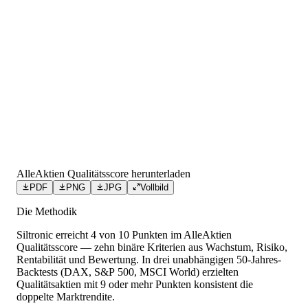
AlleAktien Qualitätsscore herunterladen
PDF
PNG
JPG
Vollbild
Die Methodik
Siltronic
erreicht
4
von 10 Punkten
im AlleAktien
Qualitätsscore — zehn binäre Kriterien aus Wachstum, Risiko,
Rentabilität und Bewertung. In drei unabhängigen 50-Jahres-
Backtests (DAX, S&P 500, MSCI World) erzielten
Qualitätsaktien mit 9 oder mehr Punkten konsistent die
doppelte Marktrendite.