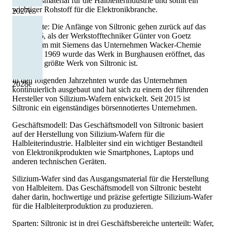
Ausgangsmaterial für die Halbleiterindustrie und somit ein
wichtiger Rohstoff für die Elektronikbranche.
2027
e
Geschichte: Die Anfänge von Siltronic gehen zurück auf das
Jahr 1966, als der Werkstofftechniker Günter von Goetz
gemeinsam mit Siemens das Unternehmen Wacker-Chemie
gründete. 1969 wurde das Werk in Burghausen eröffnet, das
heute das größte Werk von Siltronic ist.
In den folgenden Jahrzehnten wurde das Unternehmen
2028
e
kontinuierlich ausgebaut und hat sich zu einem der führenden
Hersteller von Silizium-Wafern entwickelt. Seit 2015 ist
Siltronic ein eigenständiges börsennotiertes Unternehmen.
Geschäftsmodell: Das Geschäftsmodell von Siltronic basiert
auf der Herstellung von Silizium-Wafern für die
Halbleiterindustrie. Halbleiter sind ein wichtiger Bestandteil
von Elektronikprodukten wie Smartphones, Laptops und
anderen technischen Geräten.
Silizium-Wafer sind das Ausgangsmaterial für die Herstellung
von Halbleitern. Das Geschäftsmodell von Siltronic besteht
daher darin, hochwertige und präzise gefertigte Silizium-Wafer
für die Halbleiterproduktion zu produzieren.
Sparten: Siltronic ist in drei Geschäftsbereiche unterteilt: Wafer,