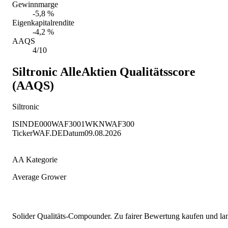
Gewinnmarge
-5,8 %
Eigenkapitalrendite
-4,2 %
AAQS
4/10
Siltronic
AlleAktien Qualitätsscore
(AAQS)
Siltronic
ISIN
DE000WAF3001
WKN
WAF300
Ticker
WAF.DE
Datum
09.08.2026
AA Kategorie
Average Grower
Solider Qualitäts-Compounder. Zu fairer Bewertung kaufen und lang