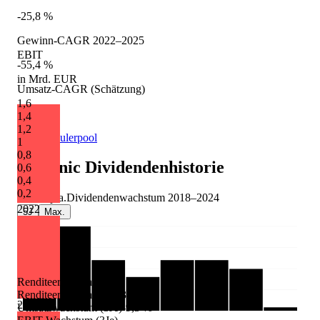
-25,8 %
Gewinn-CAGR 2022–2025
EBIT
-55,4 %
in Mrd. EUR
Umsatz-CAGR (Schätzung)
1,6
+7,8 %
1,4
1,2
Quelle: Eulerpool
1
0,8
Siltronic
Dividendenhistorie
0,6
0,4
0,2
-0,1 %
p.a.
Dividendenwachstum
2018
–
2024
2022
5J
Max.
Renditeerwartung
Renditeerwartung p.a.
-3,8 %
2023
Umsatzwachstum (3Je)
-9,3 %