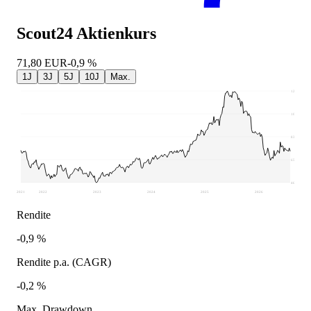
Scout24
Aktienkurs
71,80
EUR
-0,9 %
1J
3J
5J
10J
Max.
120,4
101,94
83,48
65,02
46,56
2021
2022
2023
2024
2025
2026
Rendite
-0,9 %
Rendite p.a. (CAGR)
-0,2 %
Max. Drawdown