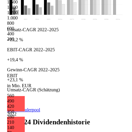
1.600
1.400
1.200
1.000
2022
2023
2024
2025
2026
e
2027
e
2028
e
2029
e
2030
e
2031
e
800
600
Umsatz-CAGR 2022–2025
400
200
+13,2 %
EBIT-CAGR 2022–2025
+19,4 %
Gewinn-CAGR 2022–2025
EBIT
+23,1 %
in Mio. EUR
Umsatz-CAGR (Schätzung)
560
+9,7 %
490
420
Quelle: Eulerpool
350
2022
280
Scout24
Dividendenhistorie
210
140