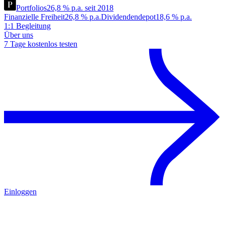
Portfolios
26,8 % p.a. seit 2018
Finanzielle Freiheit
26,8 % p.a.
Dividendendepot
18,6 % p.a.
1:1 Begleitung
Über uns
7 Tage kostenlos testen
Einloggen