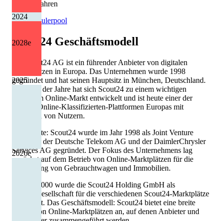
1 von 7 Jahren
2024
Quelle: Eulerpool
Scout24
Geschäftsmodell
2028
e
Die Scout24 AG ist ein führender Anbieter von digitalen
Marktplätzen in Europa. Das Unternehmen wurde 1998
2025
gegründet und hat seinen Hauptsitz in München, Deutschland.
Im Laufe der Jahre hat sich Scout24 zu einem wichtigen
Akteur im Online-Markt entwickelt und ist heute einer der
größten Online-Klassifizierten-Plattformen Europas mit
Millionen von Nutzern.
Geschichte: Scout24 wurde im Jahr 1998 als Joint Venture
zwischen der Deutsche Telekom AG und der DaimlerChrysler
Services AG gegründet. Der Fokus des Unternehmens lag
2026
e
zunächst auf dem Betrieb von Online-Marktplätzen für die
Vermittlung von Gebrauchtwagen und Immobilien.
Im Jahr 2000 wurde die Scout24 Holding GmbH als
Holdinggesellschaft für die verschiedenen Scout24-Marktplätze
gegründet. Das Geschäftsmodell: Scout24 bietet eine breite
Palette von Online-Marktplätzen an, auf denen Anbieter und
Nachfrager zusammengeführt werden.