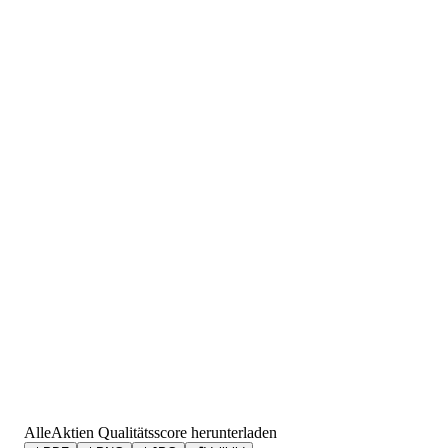
AlleAktien Qualitätsscore herunterladen