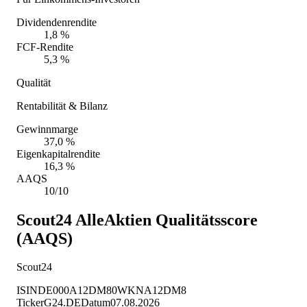
Dividendenrendite
1,8 %
FCF-Rendite
5,3 %
Qualität
Rentabilität & Bilanz
Gewinnmarge
37,0 %
Eigenkapitalrendite
16,3 %
AAQS
10/10
Scout24
AlleAktien Qualitätsscore
(AAQS)
Scout24
ISIN
DE000A12DM80
WKN
A12DM8
Ticker
G24.DE
Datum
07.08.2026