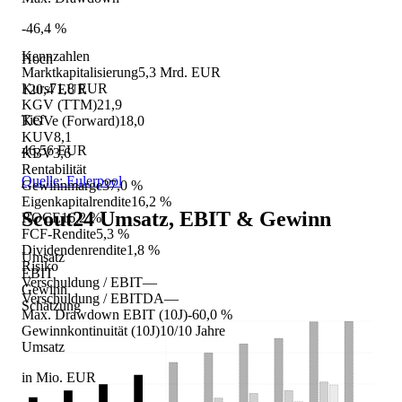
-46,4 %
Kennzahlen
Hoch
Marktkapitalisierung
5,3 Mrd. EUR
Kurs
71,8 EUR
120,4 EUR
KGV (TTM)
21,9
Tief
KGVe (Forward)
18,0
KUV
8,1
46,56 EUR
KBV
3,6
Rentabilität
Quelle: Eulerpool
Gewinnmarge
37,0 %
Eigenkapitalrendite
16,2 %
Scout24
Umsatz, EBIT & Gewinn
ROCE
16,2 %
FCF-Rendite
5,3 %
Dividendenrendite
1,8 %
Umsatz
Risiko
EBIT
Verschuldung / EBIT
—
Gewinn
Verschuldung / EBITDA
—
Schätzung
Max. Drawdown EBIT (10J)
-60,0 %
Gewinnkontinuität (10J)
10/10 Jahre
Umsatz
in Mio. EUR