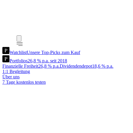
Watchlist
Unsere Top-Picks zum Kauf
Portfolios
26,8 % p.a. seit 2018
Finanzielle Freiheit
26,8 % p.a.
Dividendendepot
18,6 % p.a.
1:1 Begleitung
Über uns
7 Tage kostenlos testen