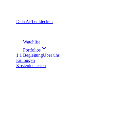
Data API entdecken
Watchlist
Portfolios
1:1 Begleitung
Über uns
Einloggen
Kostenlos testen