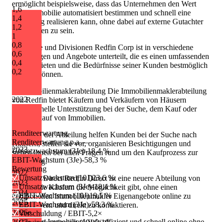
ermöglicht beispielsweise, dass das Unternehmen den Wert
1,6
einer Immobilie automatisiert bestimmen und schnell eine
1,4
Schätzung realisieren kann, ohne dabei auf externe Gutachter
1,2
angewiesen zu sein.
1
0,8
Angebote und Divisionen Redfin Corp ist in verschiedene
0,6
Abteilungen und Angebote unterteilt, die es einen umfassenden
0,4
Service bieten und die Bedürfnisse seiner Kunden bestmöglich
0,2
erfüllen können.
1. Immobilienmaklerabteilung Die Immobilienmaklerabteilung
2022
von Redfin bietet Käufern und Verkäufern von Häusern
professionelle Unterstützung bei der Suche, dem Kauf oder
dem Verkauf von Immobilien.
Renditeerwartung
Makler in der Abteilung helfen Kunden bei der Suche nach
Renditeerwartung p.a.
—
Häusern, stellen sie vor, organisieren Besichtigungen und
2023
Umsatzwachstum (3Je)
-18,4 %
stehen ihnen bei allen Fragen rund um den Kaufprozess zur
EBIT-Wachstum (3Je)
-58,3 %
Verfügung.
Bewertung
2022
Umsatzwachstum (10J)
23,6 %
2. Redfin Direct Redfin Direct ist eine neuere Abteilung von
2023
Umsatzwachstum (3Je)
-18,4 %
Redfin, die Käufern die Möglichkeit gibt, ohne einen
2024
EBIT-Wachstum (10J)
19,5 %
traditionellen Immobilienmakler Eigenangebote online zu
2024
2025
EBIT-Wachstum (3Je)
-58,3 %
durchstöbern und direkt zu kontaktieren.
2026
e
Verschuldung / EBIT
-5,2×
So können Immobilienkäufe effizient und schnell online ohne