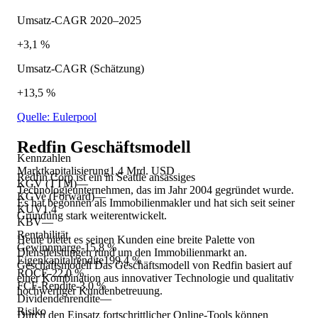
Umsatz-CAGR 2020–2025
+3,1 %
Umsatz-CAGR (Schätzung)
+13,5 %
Quelle: Eulerpool
Redfin
Geschäftsmodell
Kennzahlen
Marktkapitalisierung
1,4 Mrd. USD
Redfin Corp ist ein in Seattle ansässiges
KGV (TTM)
—
Technologieunternehmen, das im Jahr 2004 gegründet wurde.
KGVe (Forward)
—
Es hat begonnen als Immobilienmakler und hat sich seit seiner
KUV
1,4
Gründung stark weiterentwickelt.
KBV
—
Rentabilität
Heute bietet es seinen Kunden eine breite Palette von
Gewinnmarge
-15,8 %
Dienstleistungen rund um den Immobilienmarkt an.
Eigenkapitalrendite
199,4 %
Geschäftsmodell Das Geschäftsmodell von Redfin basiert auf
ROCE
-22,0 %
einer Kombination aus innovativer Technologie und qualitativ
FCF-Rendite
-3,0 %
hochwertiger Kundenbetreuung.
Dividendenrendite
—
Risiko
Durch den Einsatz fortschrittlicher Online-Tools können