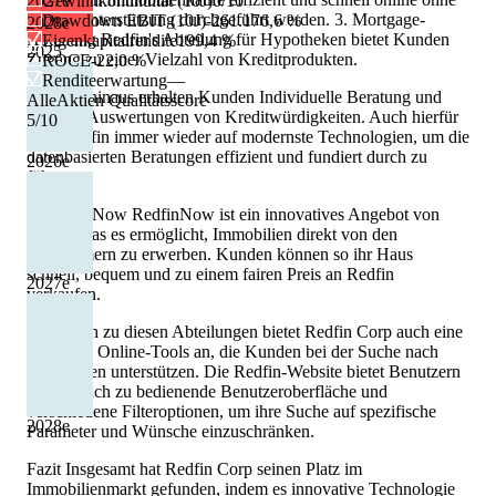
2027
Gewinnkontinuität (10J)
e
0/10
Makler unterstützung durchgeführt werden. 3. Mortgage-
Drawdown EBIT (10J)
-261.176,6 %
2028
e
Abteilung Redfin's Abteilung für Hypotheken bietet Kunden
Eigenkapitalrendite
199,4 %
2025
Zugang zu einer Vielzahl von Kreditprodukten.
ROCE
-22,0 %
Renditeerwartung
—
Darüber hinaus erhalten Kunden Individuelle Beratung und
AlleAktien Qualitätsscore
schnelle Auswertungen von Kreditwürdigkeiten. Auch hierfür
5
/10
setzt Redfin immer wieder auf modernste Technologien, um die
datenbasierten Beratungen effizient und fundiert durch zu
2026
e
führen.
4. RedfinNow RedfinNow ist ein innovatives Angebot von
Redfin, das es ermöglicht, Immobilien direkt von den
Eigentümern zu erwerben. Kunden können so ihr Haus
schnell, bequem und zu einem fairen Preis an Redfin
2027
e
verkaufen.
Zusätzlich zu diesen Abteilungen bietet Redfin Corp auch eine
Fülle von Online-Tools an, die Kunden bei der Suche nach
Immobilien unterstützen. Die Redfin-Website bietet Benutzern
eine einfach zu bedienende Benutzeroberfläche und
verschiedene Filteroptionen, um ihre Suche auf spezifische
2028
e
Parameter und Wünsche einzuschränken.
Fazit Insgesamt hat Redfin Corp seinen Platz im
Immobilienmarkt gefunden, indem es innovative Technologie