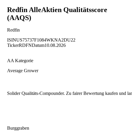
Redfin
AlleAktien Qualitätsscore
(AAQS)
Redfin
ISIN
US75737F1084
WKN
A2DU22
Ticker
RDFN
Datum
10.08.2026
AA Kategorie
Average Grower
Solider Qualitäts-Compounder. Zu fairer Bewertung kaufen und lang
Burggraben