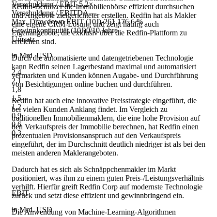
Verschuldung / EBIT
-5,2×
Redfin-Benutzer die Immobilienbörse effizient durchsuchen
Verschuldung / EBITDA
—
und Angebote zielgerichteter erstellen. Redfin hat als Makler
Max. Drawdown EBIT (10J)
-261.176,6 %
eine eigene CRM-Lösung und zeigt häufig auch
Gewinnkontinuität (10J)
0/10 Jahre
Eigenangebote, die exklusiv über die Redfin-Plattform zu
Umsatz
erreichen sind.
in Mrd. USD
Durch die automatisierte und datengetriebenen Technologie
kann Redfin seinen Lagerbestand maximal und automatisiert
2,4
vermarkten und Kunden können Augabe- und Durchführung
2,1
von Besichtigungen online buchen und durchführen.
1,8
1,5
Redfin hat auch eine innovative Preisstrategie eingeführt, die
1,2
bei vielen Kunden Anklang findet. Im Vergleich zu
0,9
traditionellen Immobilienmaklern, die eine hohe Provision auf
0,6
den Verkaufspreis der Immobilie berechnen, hat Redfin einen
0,3
prozentualen Provisionsanspruch auf den Verkaufspreis
eingeführt, der im Durchschnitt deutlich niedriger ist als bei den
meisten anderen Maklerangeboten.
Dadurch hat es sich als Schnäppchenmakler im Markt
positioniert, was ihm zu einem guten Preis-/Leistungsverhältnis
verhilft. Hierfür greift Redfin Corp auf modernste Technologie
EBIT
zurück und setzt diese effizient und gewinnbringend ein.
in Mrd. USD
Die Anwendung von Machine-Learning-Algorithmen