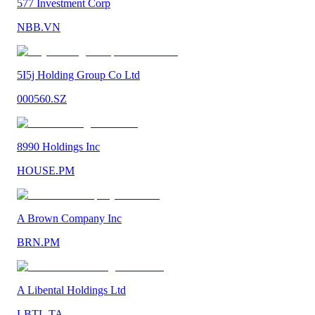
577 Investment Corp
NBB.VN
5I5j Holding Group Co Ltd
000560.SZ
8990 Holdings Inc
HOUSE.PM
A Brown Company Inc
BRN.PM
A Libental Holdings Ltd
LBTL.TA