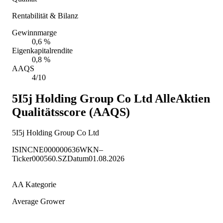
Rentabilität & Bilanz
Gewinnmarge
0,6 %
Eigenkapitalrendite
0,8 %
AAQS
4/10
5I5j Holding Group Co Ltd
AlleAktien
Qualitätsscore (AAQS)
5I5j Holding Group Co Ltd
ISIN
CNE000000636
WKN
–
Ticker
000560.SZ
Datum
01.08.2026
AA Kategorie
Average Grower