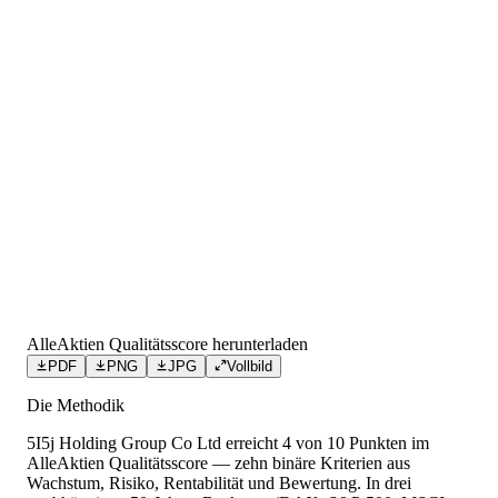
AlleAktien Qualitätsscore herunterladen
PDF
PNG
JPG
Vollbild
Die Methodik
5I5j Holding Group Co Ltd
erreicht
4
von 10 Punkten
im
AlleAktien Qualitätsscore — zehn binäre Kriterien aus
Wachstum, Risiko, Rentabilität und Bewertung. In drei