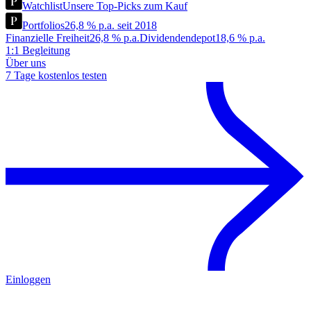
Watchlist
Unsere Top-Picks zum Kauf
Portfolios
26,8 % p.a. seit 2018
Finanzielle Freiheit
26,8 % p.a.
Dividendendepot
18,6 % p.a.
1:1 Begleitung
Über uns
7 Tage kostenlos testen
Einloggen