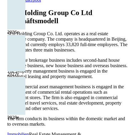
5I5j Holding Group Co Ltd
Geschäftsmodell
2026
e
5I5J Holding Group Co. Ltd. operates as a real estate
brokerage company. The company is headquartered in Beijing,
Beijing and currently employs 33,820 full-time employees. The
firm operates three main businesses.
Real estate brokerage business includes second-hand house
brokerage business, new house business and overseas business.
The property management business is engaged in the
2027
e
residential leasing and property management.
The commercial asset management business is engaged in the
management of commercial rental operations such as
department stores. The firm is also engaged in commercial
retail, hotel travel services, real estate development, property
services and other services.
2028
e
The firm conducts its business within the domestic market and
to overseas markets.
Immobilien
Real Estate Management &