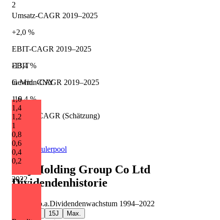
2
Umsatz-CAGR 2019–2025
+2,0 %
EBIT-CAGR 2019–2025
-13,4 %
EBIT
Gewinn-CAGR 2019–2025
in Mrd. CNY
-19,4 %
1,6
1,4
Umsatz-CAGR (Schätzung)
1,2
1
-5,3 %
0,8
0,6
Quelle: Eulerpool
0,4
0,2
5I5j Holding Group Co Ltd
2022
Dividendenhistorie
-10,6 %
p.a.
Dividendenwachstum
1994
–
2022
5J
10J
15J
Max.