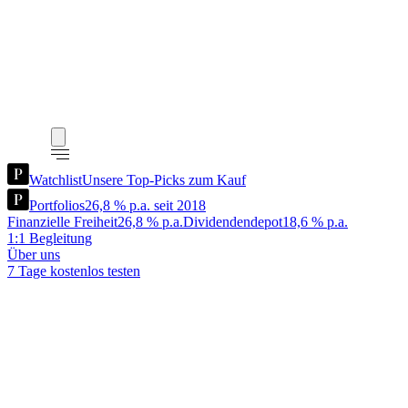
Watchlist
Unsere Top-Picks zum Kauf
Portfolios
26,8 % p.a. seit 2018
Finanzielle Freiheit
26,8 % p.a.
Dividendendepot
18,6 % p.a.
1:1 Begleitung
Über uns
7 Tage kostenlos testen