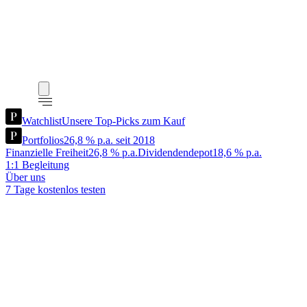
Watchlist
Unsere Top-Picks zum Kauf
Portfolios
26,8 % p.a. seit 2018
Finanzielle Freiheit
26,8 % p.a.
Dividendendepot
18,6 % p.a.
1:1 Begleitung
Über uns
7 Tage kostenlos testen