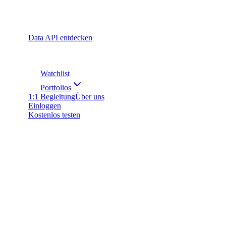
Data API entdecken
Watchlist
Portfolios
1:1 Begleitung
Über uns
Einloggen
Kostenlos testen