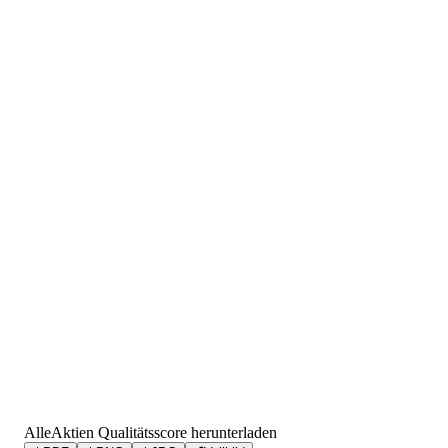
AlleAktien Qualitätsscore herunterladen