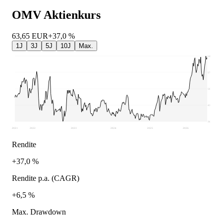
OMV
Aktienkurs
63,65
EUR
+37,0 %
1J
3J
5J
10J
Max.
64,4
57,31
50,21
43,12
36,02
2021
2022
2023
2024
2025
2026
Rendite
+37,0 %
Rendite p.a. (CAGR)
+6,5 %
Max. Drawdown