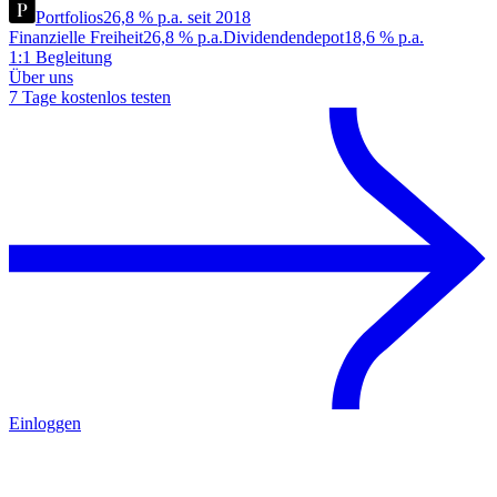
Portfolios
26,8 % p.a. seit 2018
Finanzielle Freiheit
26,8 % p.a.
Dividendendepot
18,6 % p.a.
1:1 Begleitung
Über uns
7 Tage kostenlos testen
Einloggen