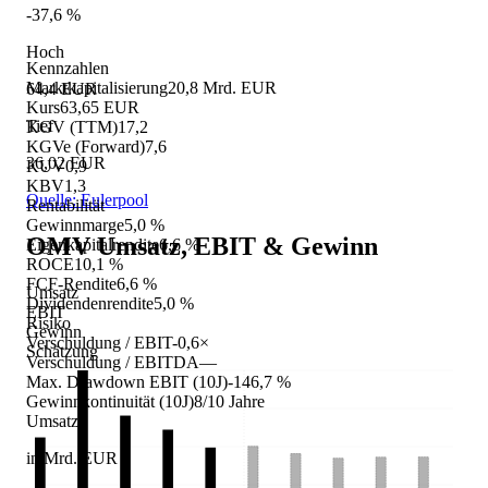
-37,6 %
Hoch
Kennzahlen
Marktkapitalisierung
20,8 Mrd. EUR
64,4 EUR
Kurs
63,65 EUR
Tief
KGV (TTM)
17,2
KGVe (Forward)
7,6
36,02 EUR
KUV
0,9
KBV
1,3
Quelle: Eulerpool
Rentabilität
Gewinnmarge
5,0 %
OMV
Umsatz, EBIT & Gewinn
Eigenkapitalrendite
6,6 %
ROCE
10,1 %
FCF-Rendite
6,6 %
Umsatz
Dividendenrendite
5,0 %
EBIT
Risiko
Gewinn
Verschuldung / EBIT
-0,6×
Schätzung
Verschuldung / EBITDA
—
Max. Drawdown EBIT (10J)
-146,7 %
Gewinnkontinuität (10J)
8/10 Jahre
Umsatz
in Mrd. EUR