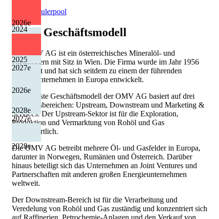
Quelle: Eulerpool
2026
e
2024
OMV
Geschäftsmodell
Die OMV AG ist ein österreichisches Mineralöl- und
2025
Gaskonzern mit Sitz in Wien. Die Firma wurde im Jahr 1956
2027
e
gegründet und hat sich seitdem zu einem der führenden
Energieunternehmen in Europa entwickelt.
2026
e
Das robuste Geschäftsmodell der OMV AG basiert auf drei
Geschäftsbereichen: Upstream, Downstream und Marketing &
2028
e
Services. Der Upstream-Sektor ist für die Exploration,
2027
e
Produktion und Vermarktung von Rohöl und Gas
verantwortlich.
2028
e
Die OMV AG betreibt mehrere Öl- und Gasfelder in Europa,
darunter in Norwegen, Rumänien und Österreich. Darüber
hinaus beteiligt sich das Unternehmen an Joint Ventures und
Partnerschaften mit anderen großen Energieunternehmen
weltweit.
Der Downstream-Bereich ist für die Verarbeitung und
Veredelung von Rohöl und Gas zuständig und konzentriert sich
auf Raffinerien, Petrochemie-Anlagen und den Verkauf von