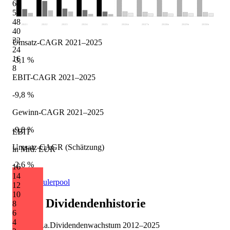
64
56
48
2021
2022
2023
2024
2025
2026
e
2027
e
2028
e
2029
e
2030
e
40
32
Umsatz-CAGR 2021–2025
24
16
-3,1 %
8
EBIT-CAGR 2021–2025
-9,8 %
Gewinn-CAGR 2021–2025
-9,8 %
EBIT
Umsatz-CAGR (Schätzung)
in Mrd. EUR
-2,6 %
16
14
Quelle: Eulerpool
12
10
OMV
Dividendenhistorie
8
6
4
+3,4 %
p.a.
Dividendenwachstum
2012
–
2025