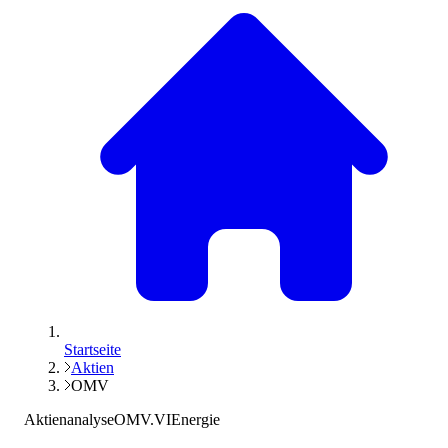
Startseite
Aktien
OMV
Aktienanalyse
OMV.VI
Energie