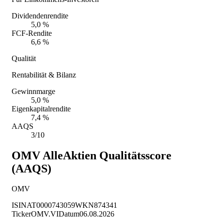
Dividendenrendite
5,0 %
FCF-Rendite
6,6 %
Qualität
Rentabilität & Bilanz
Gewinnmarge
5,0 %
Eigenkapitalrendite
7,4 %
AAQS
3/10
OMV
AlleAktien Qualitätsscore
(AAQS)
OMV
ISIN
AT0000743059
WKN
874341
Ticker
OMV.VI
Datum
06.08.2026