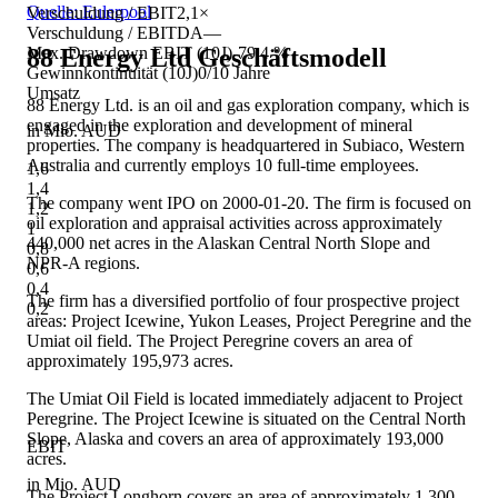
Quelle: Eulerpool
Verschuldung / EBIT
2,1×
Verschuldung / EBITDA
—
88 Energy Ltd
Geschäftsmodell
Max. Drawdown EBIT (10J)
-79,4 %
Gewinnkontinuität (10J)
0/10 Jahre
Umsatz
88 Energy Ltd. is an oil and gas exploration company, which is
engaged in the exploration and development of mineral
in Mio. AUD
properties. The company is headquartered in Subiaco, Western
Australia and currently employs 10 full-time employees.
1,6
1,4
The company went IPO on 2000-01-20. The firm is focused on
1,2
oil exploration and appraisal activities across approximately
1
440,000 net acres in the Alaskan Central North Slope and
0,8
NPR-A regions.
0,6
0,4
The firm has a diversified portfolio of four prospective project
0,2
areas: Project Icewine, Yukon Leases, Project Peregrine and the
Umiat oil field. The Project Peregrine covers an area of
approximately 195,973 acres.
The Umiat Oil Field is located immediately adjacent to Project
Peregrine. The Project Icewine is situated on the Central North
Slope, Alaska and covers an area of approximately 193,000
EBIT
acres.
in Mio. AUD
The Project Longhorn covers an area of approximately 1,300