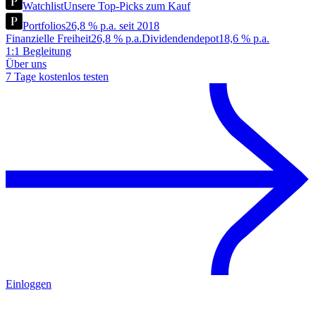
Watchlist
Unsere Top-Picks zum Kauf
Portfolios
26,8 % p.a. seit 2018
Finanzielle Freiheit
26,8 % p.a.
Dividendendepot
18,6 % p.a.
1:1 Begleitung
Über uns
7 Tage kostenlos testen
Einloggen