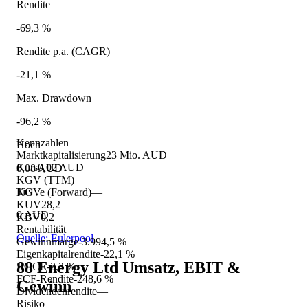
Rendite
-69,3 %
Rendite p.a. (CAGR)
-21,1 %
Max. Drawdown
-96,2 %
Kennzahlen
Hoch
Marktkapitalisierung
23 Mio. AUD
Kurs
0,02 AUD
0,08 AUD
KGV (TTM)
—
Tief
KGVe (Forward)
—
KUV
28,2
0 AUD
KBV
0,2
Rentabilität
Quelle: Eulerpool
Gewinnmarge
-3.994,5 %
Eigenkapitalrendite
-22,1 %
88 Energy Ltd
Umsatz, EBIT &
ROCE
-2,3 %
FCF-Rendite
-248,6 %
Gewinn
Dividendenrendite
—
Risiko