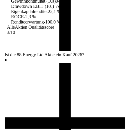
Gewinnkontinuität (10J)
0/10
Drawdown EBIT (10J)
-79,4 %
Eigenkapitalrendite
-22,1 %
ROCE
-2,3 %
Renditeerwartung
-100,0 %
AlleAktien Qualitätsscore
3
/10
Ist die 88 Energy Ltd Aktie ein Kauf 2026?