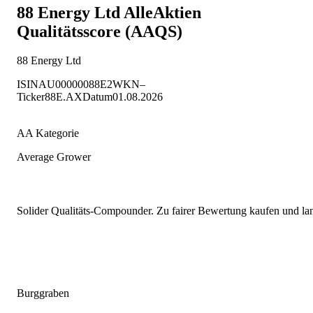
88 Energy Ltd
AlleAktien
Qualitätsscore (AAQS)
88 Energy Ltd
ISIN
AU00000088E2
WKN
–
Ticker
88E.AX
Datum
01.08.2026
AA Kategorie
Average Grower
Solider Qualitäts-Compounder. Zu fairer Bewertung kaufen und lang
Burggraben