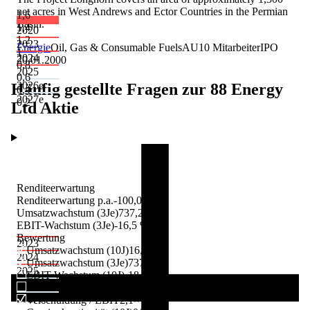
net acres in West Andrews and Ector Countries in the Permian
1,6
Basin.
1,4
2020
1,2
2023
Energie
Oil, Gas & Consumable Fuels
AU
10
Mitarbeiter
IPO
1
2024
20.01.2000
0,8
2025
0,6
2026
e
Häufig gestellte Fragen zur
88 Energy
0,4
2027
e
0,2
Ltd
Aktie
Renditeerwartung
Renditeerwartung p.a.
-100,0 %
Umsatzwachstum (3Je)
737,2 %
EBIT-Wachstum (3Je)
-16,5 %
Bewertung
2023
Umsatzwachstum (10J)
16,7 %
2024
Umsatzwachstum (3Je)
737,2 %
2025
EBIT-Wachstum (10J)
-18,7 %
2026
e
EBIT-Wachstum (3Je)
-16,5 %
2027
e
Verschuldung / EBIT
2,1×