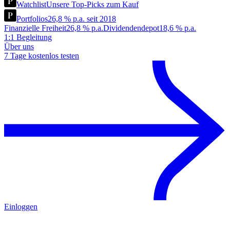
Watchlist
Unsere Top-Picks zum Kauf
Portfolios
26,8 % p.a. seit 2018
Finanzielle Freiheit
26,8 % p.a.
Dividendendepot
18,6 % p.a.
1:1 Begleitung
Über uns
7 Tage kostenlos testen
Einloggen