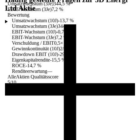
Umsatzwachstum (3Je)
344,5 %
Ltd
Aktie
EBIT-Wachstum (3Je)
7,2 %
Bewertung
Umsatzwachstum (10J)
-13,7 %
Umsatzwachstum (3Je)
344,5 %
EBIT-Wachstum (10J)
-0,7 %
EBIT-Wachstum (3Je)
7,2 %
Verschuldung / EBIT
0,5×
Gewinnkontinuität (10J)
2/10
Drawdown EBIT (10J)
-29,1 %
Eigenkapitalrendite
-15,5 %
ROCE
-14,7 %
Renditeerwartung
—
AlleAktien Qualitätsscore
5
/10