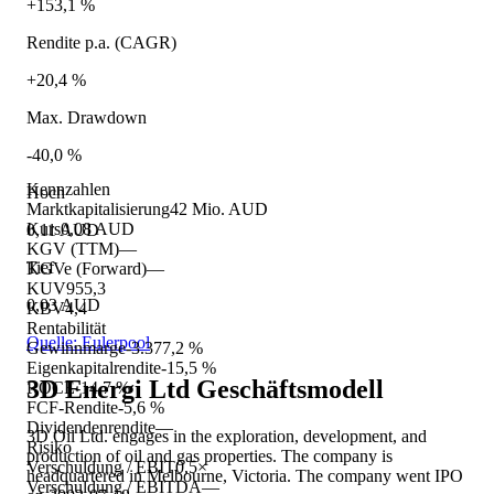
+153,1 %
Rendite p.a. (CAGR)
+20,4 %
Max. Drawdown
-40,0 %
Kennzahlen
Hoch
Marktkapitalisierung
42 Mio. AUD
Kurs
0,08 AUD
0,11 AUD
KGV (TTM)
—
Tief
KGVe (Forward)
—
KUV
955,3
0,03 AUD
KBV
4,4
Rentabilität
Quelle: Eulerpool
Gewinnmarge
-3.377,2 %
Eigenkapitalrendite
-15,5 %
3D Energi Ltd
Geschäftsmodell
ROCE
-14,7 %
FCF-Rendite
-5,6 %
Dividendenrendite
—
3D Oil Ltd. engages in the exploration, development, and
Risiko
production of oil and gas properties. The company is
Verschuldung / EBIT
0,5×
headquartered in Melbourne, Victoria. The company went IPO
Verschuldung / EBITDA
—