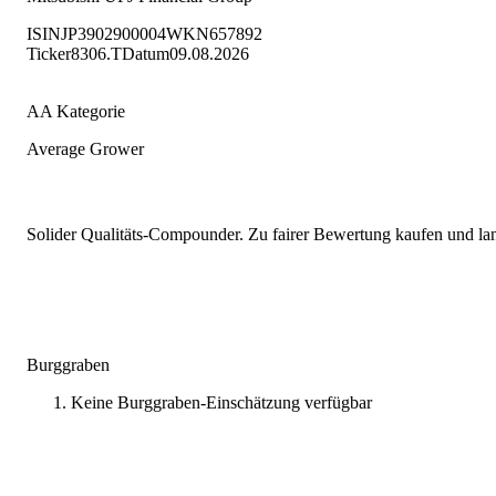
ISIN
JP3902900004
WKN
657892
Ticker
8306.T
Datum
09.08.2026
AA Kategorie
Average Grower
Solider Qualitäts-Compounder. Zu fairer Bewertung kaufen und lang
Burggraben
Keine Burggraben-Einschätzung verfügbar