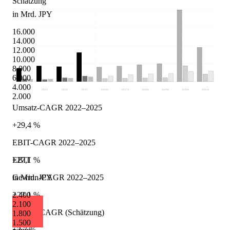
Schätzung
in Mrd. JPY
16.000
14.000
12.000
10.000
8.000
6.000
4.000
2022
2023
2024
2025
2026
e
2027
e
2028
e
2029
e
2030
e
2031
e
2.000
Umsatz-CAGR 2022–2025
+29,4 %
EBIT-CAGR 2022–2025
+27,1 %
EBIT
Gewinn-CAGR 2022–2025
in Mrd. JPY
+23,1 %
2.400
2.100
Umsatz-CAGR (Schätzung)
1.800
1.500
+2,7 %