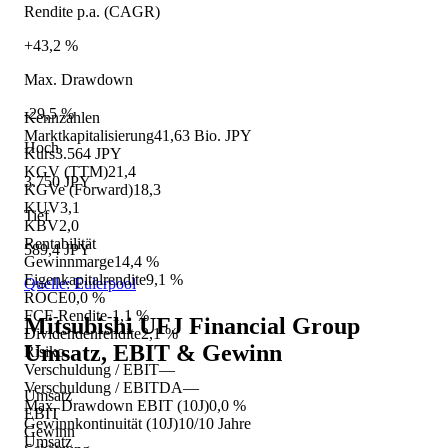
Rendite p.a. (CAGR)
+43,2 %
Max. Drawdown
-29,5 %
Kennzahlen
Marktkapitalisierung
41,63 Bio. JPY
Hoch
Kurs
3.564 JPY
KGV (TTM)
21,4
3.750 JPY
KGVe (Forward)
18,3
KUV
3,1
Tief
KBV
2,0
Rentabilität
589,4 JPY
Gewinnmarge
14,4 %
Eigenkapitalrendite
9,1 %
Quelle: Eulerpool
ROCE
0,0 %
FCF-Rendite
-1,1 %
Mitsubishi UFJ Financial Group
Dividendenrendite
2,1 %
Umsatz, EBIT & Gewinn
Risiko
Verschuldung / EBIT
—
Verschuldung / EBITDA
—
Umsatz
Max. Drawdown EBIT (10J)
0,0 %
EBIT
Gewinnkontinuität (10J)
10/10 Jahre
Gewinn
Umsatz