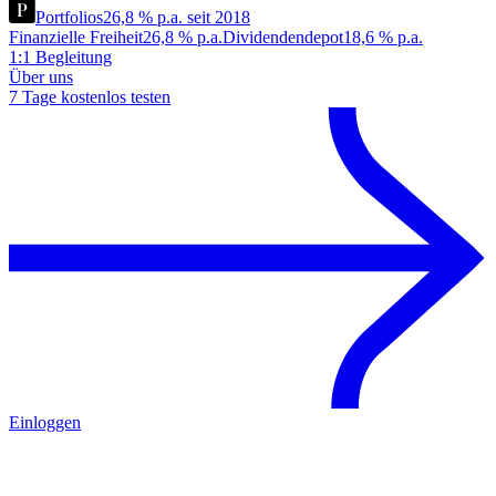
Portfolios
26,8 % p.a. seit 2018
Finanzielle Freiheit
26,8 % p.a.
Dividendendepot
18,6 % p.a.
1:1 Begleitung
Über uns
7 Tage kostenlos testen
Einloggen