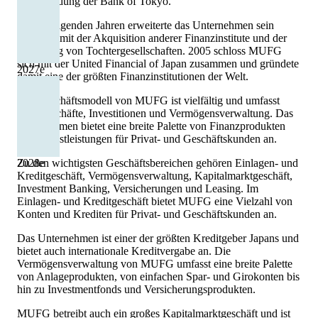
der Gründung der Bank of Tokyo.
In den folgenden Jahren erweiterte das Unternehmen sein
Geschäft mit der Akquisition anderer Finanzinstitute und der
Gründung von Tochtergesellschaften. 2005 schloss MUFG
sich mit der United Financial of Japan zusammen und gründete
2027
e
damit eine der größten Finanzinstitutionen der Welt.
Das Geschäftsmodell von MUFG ist vielfältig und umfasst
Bankgeschäfte, Investitionen und Vermögensverwaltung. Das
Unternehmen bietet eine breite Palette von Finanzprodukten
und -dienstleistungen für Privat- und Geschäftskunden an.
Zu den wichtigsten Geschäftsbereichen gehören Einlagen- und
2028
e
Kreditgeschäft, Vermögensverwaltung, Kapitalmarktgeschäft,
Investment Banking, Versicherungen und Leasing. Im
Einlagen- und Kreditgeschäft bietet MUFG eine Vielzahl von
Konten und Krediten für Privat- und Geschäftskunden an.
Das Unternehmen ist einer der größten Kreditgeber Japans und
bietet auch internationale Kreditvergabe an. Die
Vermögensverwaltung von MUFG umfasst eine breite Palette
von Anlageprodukten, von einfachen Spar- und Girokonten bis
hin zu Investmentfonds und Versicherungsprodukten.
MUFG betreibt auch ein großes Kapitalmarktgeschäft und ist