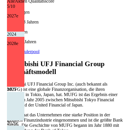
AlleAktien Qualitätsscore
+15,0 %
5
/10
Erhöhungen
2027
e
10 von 13 Jahren
Kürzungen
2024
0 von 13 Jahren
2028
e
Quelle: Eulerpool
Mitsubishi UFJ Financial Group
Geschäftsmodell
Mitsubishi UFJ Financial Group Inc. (auch bekannt als
2025
MUFG) ist eine globale Finanzorganisation, die ihren
Hauptsitz in Tokio, Japan, hat. MUFG ist das Ergebnis einer
Fusion im Jahr 2005 zwischen Mitsubishi Tokyo Financial
Group und der United Financial of Japan.
Seitdem hat das Unternehmen eine starke Position in der
globalen Finanzindustrie eingenommen und ist die größte Bank
2026
e
Japans. Die Geschichte von MUFG begann im Jahr 1880 mit