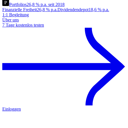
Portfolios
26,8 % p.a. seit 2018
Finanzielle Freiheit
26,8 % p.a.
Dividendendepot
18,6 % p.a.
1:1 Begleitung
Über uns
7 Tage kostenlos testen
Einloggen