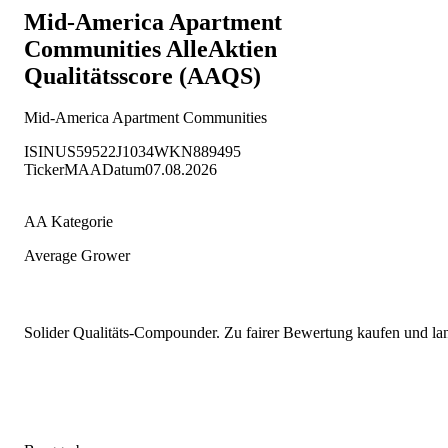
Mid-America Apartment
Communities
AlleAktien
Qualitätsscore (AAQS)
Mid-America Apartment Communities
ISIN
US59522J1034
WKN
889495
Ticker
MAA
Datum
07.08.2026
AA Kategorie
Average Grower
Solider Qualitäts-Compounder. Zu fairer Bewertung kaufen und lang