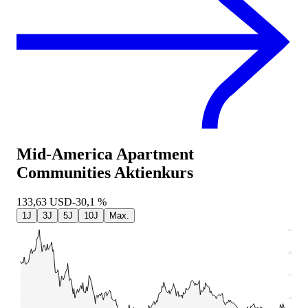
Mid-America Apartment
Communities
Aktienkurs
133,63
USD
-30,1 %
1J
3J
5J
10J
Max.
229,44
202,03
174,61
147,2