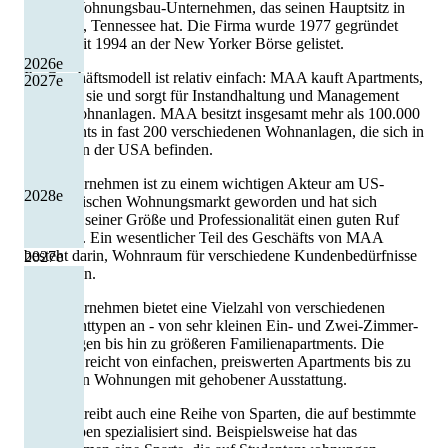
großes Wohnungsbau-Unternehmen, das seinen Hauptsitz in
Memphis, Tennessee hat. Die Firma wurde 1977 gegründet
und ist seit 1994 an der New Yorker Börse gelistet.
2026
e
Ihr Geschäftsmodell ist relativ einfach: MAA kauft Apartments,
2027
e
vermietet sie und sorgt für Instandhaltung und Management
dieser Wohnanlagen. MAA besitzt insgesamt mehr als 100.000
Apartments in fast 200 verschiedenen Wohnanlagen, die sich in
16 Staaten der USA befinden.
Das Unternehmen ist zu einem wichtigen Akteur am US-
2028
e
amerikanischen Wohnungsmarkt geworden und hat sich
aufgrund seiner Größe und Professionalität einen guten Ruf
erarbeitet. Ein wesentlicher Teil des Geschäfts von MAA
besteht darin, Wohnraum für verschiedene Kundenbedürfnisse
2027
e
anzubieten.
Das Unternehmen bietet eine Vielzahl von verschiedenen
Apartmenttypen an - von sehr kleinen Ein- und Zwei-Zimmer-
Wohnungen bis hin zu größeren Familienapartments. Die
Auswahl reicht von einfachen, preiswerten Apartments bis zu
luxuriösen Wohnungen mit gehobener Ausstattung.
MAA betreibt auch eine Reihe von Sparten, die auf bestimmte
Zielgruppen spezialisiert sind. Beispielsweise hat das