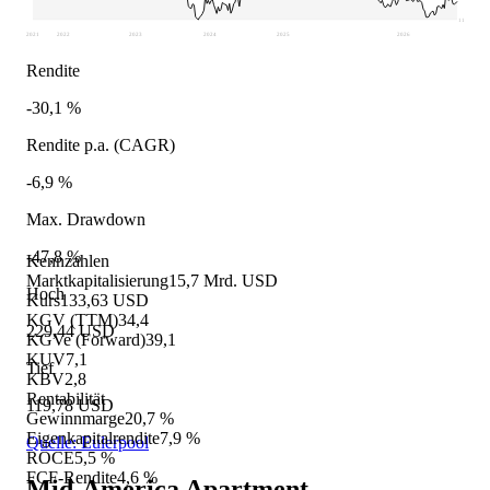
119,78
2021
2022
2023
2024
2025
2026
Rendite
-30,1 %
Rendite p.a. (CAGR)
-6,9 %
Max. Drawdown
-47,8 %
Kennzahlen
Marktkapitalisierung
15,7 Mrd. USD
Hoch
Kurs
133,63 USD
KGV (TTM)
34,4
229,44 USD
KGVe (Forward)
39,1
KUV
7,1
Tief
KBV
2,8
Rentabilität
119,78 USD
Gewinnmarge
20,7 %
Eigenkapitalrendite
7,9 %
Quelle: Eulerpool
ROCE
5,5 %
FCF-Rendite
4,6 %
Mid-America Apartment