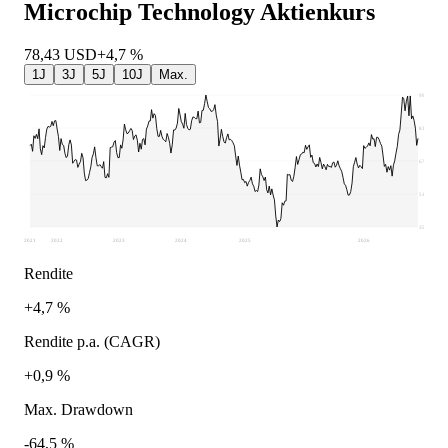
Microchip Technology
Aktienkurs
78,43
USD
+4,7 %
1J
3J
5J
10J
Max.
99,49
83,45
67,41
51,38
35,34
2021
2022
2023
2024
2025
2026
Rendite
+4,7 %
Rendite p.a. (CAGR)
+0,9 %
Max. Drawdown
-64,5 %