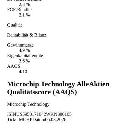
2,3 %
FCF-Rendite
2,1 %
Qualität
Rentabilität & Bilanz
Gewinnmarge
4,9 %
Eigenkapitalrendite
3,6 %
AAQS
4/10
Microchip Technology
AlleAktien
Qualitätsscore (AAQS)
Microchip Technology
ISIN
US5950171042
WKN
886105
Ticker
MCHP
Datum
06.08.2026