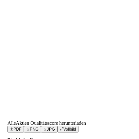
AlleAktien Qualitätsscore herunterladen
PDF
PNG
JPG
Vollbild