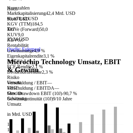
Kennzahlen
Hoch
Marktkapitalisierung
42,4 Mrd. USD
Kurs
78,43 USD
99,49 USD
KGV (TTM)
184,5
Tief
KGVe (Forward)
50,0
KUV
9,0
35,34 USD
KBV
6,6
Rentabilität
Quelle: Eulerpool
Gewinnmarge
4,9 %
Eigenkapitalrendite
3,1 %
Microchip Technology
Umsatz, EBIT
ROCE
3,7 %
FCF-Rendite
2,1 %
& Gewinn
Dividendenrendite
2,3 %
Risiko
Umsatz
Verschuldung / EBIT
—
EBIT
Verschuldung / EBITDA
—
Gewinn
Max. Drawdown EBIT (10J)
-90,7 %
Schätzung
Gewinnkontinuität (10J)
9/10 Jahre
Umsatz
in Mrd. USD
16
14