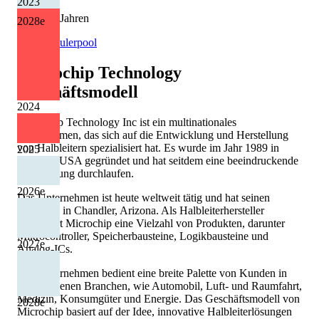
2023
1 von 13 Jahren
2028
e
Quelle: Eulerpool
Microchip Technology
Geschäftsmodell
2024
Microchip Technology Inc ist ein multinationales
Unternehmen, das sich auf die Entwicklung und Herstellung
von Halbleitern spezialisiert hat. Es wurde im Jahr 1989 in
2025
Arizona, USA gegründet und hat seitdem eine beeindruckende
Entwicklung durchlaufen.
2026
e
Das Unternehmen ist heute weltweit tätig und hat seinen
Hauptsitz in Chandler, Arizona. Als Halbleiterhersteller
produziert Microchip eine Vielzahl von Produkten, darunter
Mikrocontroller, Speicherbausteine, Logikbausteine und
2027
e
Analog-ICs.
Das Unternehmen bedient eine breite Palette von Kunden in
verschiedenen Branchen, wie Automobil, Luft- und Raumfahrt,
Medizin, Konsumgüter und Energie. Das Geschäftsmodell von
2028
e
Microchip basiert auf der Idee, innovative Halbleiterlösungen