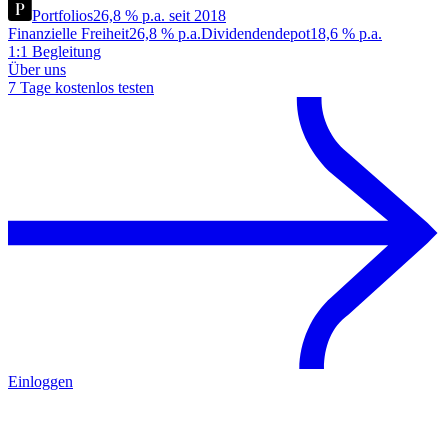
Portfolios
26,8 % p.a. seit 2018
Finanzielle Freiheit
26,8 % p.a.
Dividendendepot
18,6 % p.a.
1:1 Begleitung
Über uns
7 Tage kostenlos testen
Einloggen