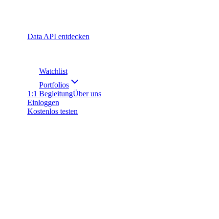
Data API entdecken
Watchlist
Portfolios
1:1 Begleitung
Über uns
Einloggen
Kostenlos testen