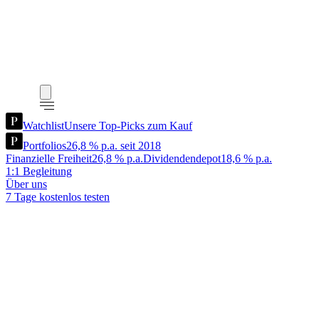
Watchlist
Unsere Top-Picks zum Kauf
Portfolios
26,8 % p.a. seit 2018
Finanzielle Freiheit
26,8 % p.a.
Dividendendepot
18,6 % p.a.
1:1 Begleitung
Über uns
7 Tage kostenlos testen