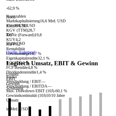
-62,9 %
Kennzahlen
Hoch
Marktkapitalisierung
16,6 Mrd. USD
Kurs
108,76 USD
150,99 USD
KGV (TTM)
28,7
Tief
KGVe (Forward)
19,8
KUV
4,2
56,08 USD
KBV
9,2
Rentabilität
Quelle: Eulerpool
Gewinnmarge
14,7 %
Eigenkapitalrendite
32,1 %
Logitech
Umsatz, EBIT & Gewinn
ROCE
30,9 %
FCF-Rendite
4,8 %
Dividendenrendite
1,4 %
Umsatz
Risiko
EBIT
Verschuldung / EBIT
—
Gewinn
Verschuldung / EBITDA
—
Schätzung
Max. Drawdown EBIT (10J)
-60,1 %
Gewinnkontinuität (10J)
10/10 Jahre
Umsatz
in Mrd. USD