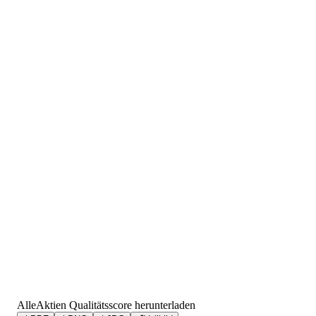
AlleAktien Qualitätsscore herunterladen