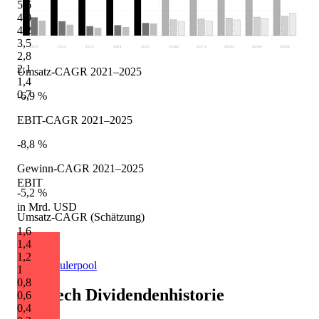
5,6
4,9
4,2
3,5
2021
2022
2023
2024
2025
2026
e
2027
e
2028
e
2029
e
2030
e
2,8
2,1
Umsatz-CAGR 2021–2025
1,4
0,7
-6,9 %
EBIT-CAGR 2021–2025
-8,8 %
Gewinn-CAGR 2021–2025
EBIT
-5,2 %
in Mrd. USD
Umsatz-CAGR (Schätzung)
1,6
+9,6 %
1,4
1,2
Quelle: Eulerpool
1
0,8
Logitech
Dividendenhistorie
0,6
0,4