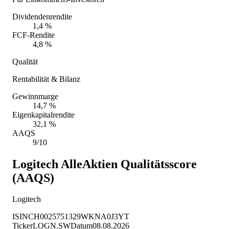
Dividendenrendite
1,4 %
FCF-Rendite
4,8 %
Qualität
Rentabilität & Bilanz
Gewinnmarge
14,7 %
Eigenkapitalrendite
32,1 %
AAQS
9/10
Logitech
AlleAktien Qualitätsscore
(AAQS)
Logitech
ISIN
CH0025751329
WKN
A0J3YT
Ticker
LOGN.SW
Datum
08.08.2026