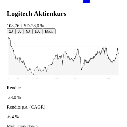
Logitech
Aktienkurs
108,76
USD
-28,0 %
1J
3J
5J
10J
Max.
150,99
127,26
103,53
79,81
56,08
2021
2022
2023
2024
2025
2026
Rendite
-28,0 %
Rendite p.a. (CAGR)
-6,4 %
Max. Drawdown