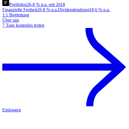
Portfolios
26,8 % p.a. seit 2018
Finanzielle Freiheit
26,8 % p.a.
Dividendendepot
18,6 % p.a.
1:1 Begleitung
Über uns
7 Tage kostenlos testen
Einloggen