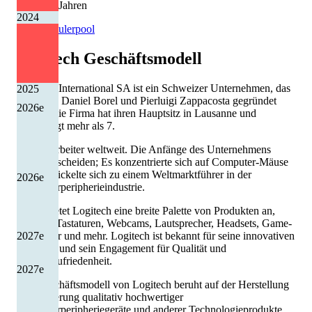
2 von 13 Jahren
2024
Quelle: Eulerpool
Logitech
Geschäftsmodell
Logitech International SA ist ein Schweizer Unternehmen, das
2025
1981 von Daniel Borel und Pierluigi Zappacosta gegründet
2026
e
wurde. Die Firma hat ihren Hauptsitz in Lausanne und
beschäftigt mehr als 7.
000 Mitarbeiter weltweit. Die Anfänge des Unternehmens
waren bescheiden; Es konzentrierte sich auf Computer-Mäuse
und entwickelte sich zu einem Weltmarktführer in der
2026
e
Computerperipherieindustrie.
Heute bietet Logitech eine breite Palette von Produkten an,
darunter Tastaturen, Webcams, Lautsprecher, Headsets, Game-
2027
e
Controller und mehr. Logitech ist bekannt für seine innovativen
Produkte und sein Engagement für Qualität und
Kundenzufriedenheit.
2027
e
Das Geschäftsmodell von Logitech beruht auf der Herstellung
und Lieferung qualitativ hochwertiger
Computerperipheriegeräte und anderer Technologieprodukte,