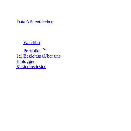
Data API entdecken
Watchlist
Portfolios
1:1 Begleitung
Über uns
Einloggen
Kostenlos testen