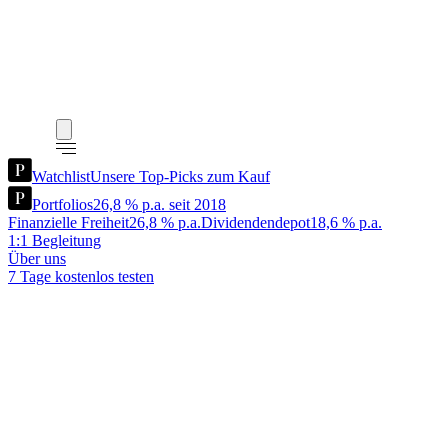
Watchlist
Unsere Top-Picks zum Kauf
Portfolios
26,8 % p.a. seit 2018
Finanzielle Freiheit
26,8 % p.a.
Dividendendepot
18,6 % p.a.
1:1 Begleitung
Über uns
7 Tage kostenlos testen