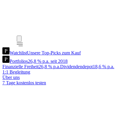
Watchlist
Unsere Top-Picks zum Kauf
Portfolios
26,8 % p.a. seit 2018
Finanzielle Freiheit
26,8 % p.a.
Dividendendepot
18,6 % p.a.
1:1 Begleitung
Über uns
7 Tage kostenlos testen