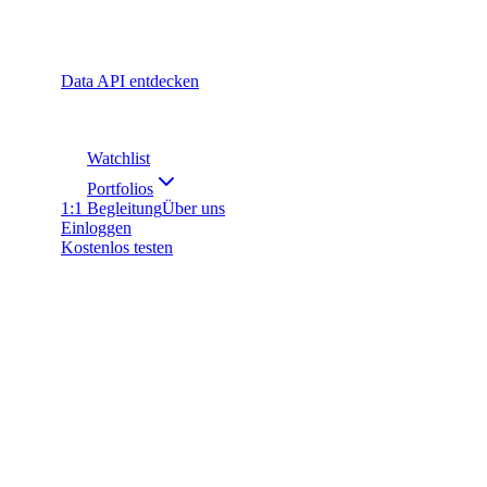
Data API entdecken
Watchlist
Portfolios
1:1 Begleitung
Über uns
Einloggen
Kostenlos testen