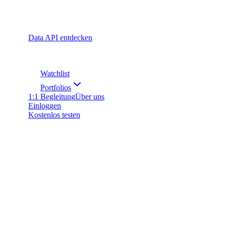
Data API entdecken
Watchlist
Portfolios
1:1 Begleitung
Über uns
Einloggen
Kostenlos testen