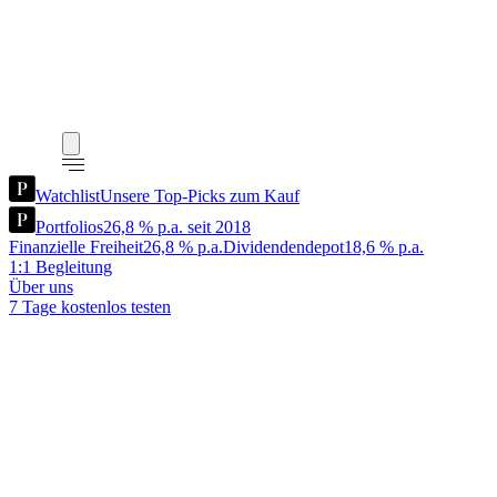
Watchlist
Unsere Top-Picks zum Kauf
Portfolios
26,8 % p.a. seit 2018
Finanzielle Freiheit
26,8 % p.a.
Dividendendepot
18,6 % p.a.
1:1 Begleitung
Über uns
7 Tage kostenlos testen