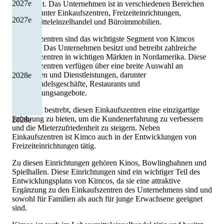
2027
e
entwickelt. Das Unternehmen ist in verschiedenen Bereichen
tätig, darunter Einkaufszentren, Freizeiteinrichtungen,
2027
e
Lebensmitteleinzelhandel und Büroimmobilien.
Einkaufszentren sind das wichtigste Segment von Kimcos
Portfolio. Das Unternehmen besitzt und betreibt zahlreiche
Einkaufszentren in wichtigen Märkten in Nordamerika. Diese
Einkaufszentren verfügen über eine breite Auswahl an
Geschäften und Dienstleistungen, darunter
2028
e
Einzelhandelsgeschäfte, Restaurants und
Unterhaltungsangebote.
Kimco ist bestrebt, diesen Einkaufszentren eine einzigartige
Erfahrung zu bieten, um die Kundenerfahrung zu verbessern
2028
e
und die Mieterzufriedenheit zu steigern. Neben
Einkaufszentren ist Kimco auch in der Entwicklungen von
Freizeiteinrichtungen tätig.
Zu diesen Einrichtungen gehören Kinos, Bowlingbahnen und
Spielhallen. Diese Einrichtungen sind ein wichtiger Teil des
Entwicklungsplans von Kimcos, da sie eine attraktive
Ergänzung zu den Einkaufszentren des Unternehmens sind und
sowohl für Familien als auch für junge Erwachsene geeignet
sind.