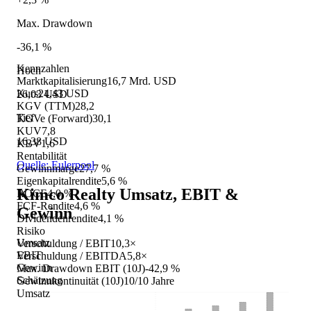
Max. Drawdown
-36,1 %
Kennzahlen
Hoch
Marktkapitalisierung
16,7 Mrd. USD
Kurs
24,43 USD
26,03 USD
KGV (TTM)
28,2
Tief
KGVe (Forward)
30,1
KUV
7,8
16,38 USD
KBV
1,6
Rentabilität
Quelle: Eulerpool
Gewinnmarge
27,7 %
Eigenkapitalrendite
5,6 %
Kimco Realty
Umsatz, EBIT &
ROCE
4,0 %
FCF-Rendite
4,6 %
Gewinn
Dividendenrendite
4,1 %
Risiko
Umsatz
Verschuldung / EBIT
10,3×
EBIT
Verschuldung / EBITDA
5,8×
Gewinn
Max. Drawdown EBIT (10J)
-42,9 %
Schätzung
Gewinnkontinuität (10J)
10/10 Jahre
Umsatz