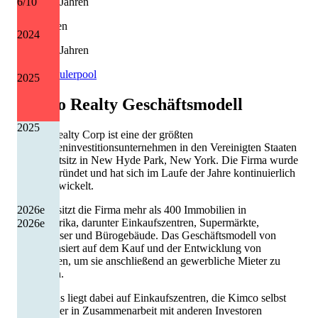
8 von 13 Jahren
6
/10
Kürzungen
2024
4 von 13 Jahren
Quelle: Eulerpool
2025
Kimco Realty
Geschäftsmodell
2025
Kimco Realty Corp ist eine der größten
Immobilieninvestitionsunternehmen in den Vereinigten Staaten
mit Hauptsitz in New Hyde Park, New York. Die Firma wurde
1958 gegründet und hat sich im Laufe der Jahre kontinuierlich
weiterentwickelt.
2026
e
Heute besitzt die Firma mehr als 400 Immobilien in
Nordamerika, darunter Einkaufszentren, Supermärkte,
2026
e
Lagerhäuser und Bürogebäude. Das Geschäftsmodell von
Kimco basiert auf dem Kauf und der Entwicklung von
Immobilien, um sie anschließend an gewerbliche Mieter zu
vermieten.
Der Fokus liegt dabei auf Einkaufszentren, die Kimco selbst
besitzt oder in Zusammenarbeit mit anderen Investoren