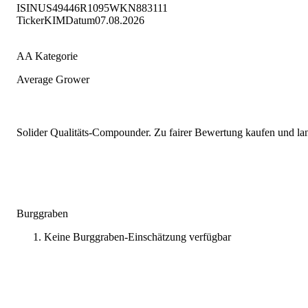
ISIN
US49446R1095
WKN
883111
Ticker
KIM
Datum
07.08.2026
AA Kategorie
Average Grower
Solider Qualitäts-Compounder. Zu fairer Bewertung kaufen und lang
Burggraben
Keine Burggraben-Einschätzung verfügbar