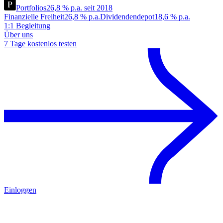
Portfolios
26,8 % p.a. seit 2018
Finanzielle Freiheit
26,8 % p.a.
Dividendendepot
18,6 % p.a.
1:1 Begleitung
Über uns
7 Tage kostenlos testen
Einloggen