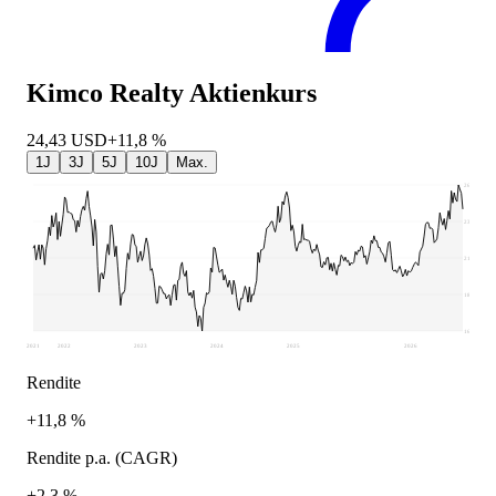
Kimco Realty
Aktienkurs
24,43
USD
+11,8 %
1J
3J
5J
10J
Max.
26,03
23,62
21,21
18,79
16,38
2021
2022
2023
2024
2025
2026
Rendite
+11,8 %
Rendite p.a. (CAGR)
+2,3 %