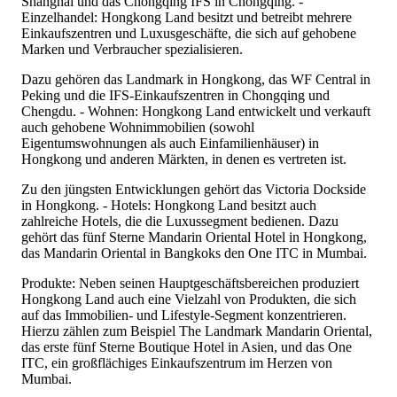
Shanghai und das Chongqing IFS in Chongqing. -
Einzelhandel: Hongkong Land besitzt und betreibt mehrere
Einkaufszentren und Luxusgeschäfte, die sich auf gehobene
Marken und Verbraucher spezialisieren.
Dazu gehören das Landmark in Hongkong, das WF Central in
Peking und die IFS-Einkaufszentren in Chongqing und
Chengdu. - Wohnen: Hongkong Land entwickelt und verkauft
auch gehobene Wohnimmobilien (sowohl
Eigentumswohnungen als auch Einfamilienhäuser) in
Hongkong und anderen Märkten, in denen es vertreten ist.
Zu den jüngsten Entwicklungen gehört das Victoria Dockside
in Hongkong. - Hotels: Hongkong Land besitzt auch
zahlreiche Hotels, die die Luxussegment bedienen. Dazu
gehört das fünf Sterne Mandarin Oriental Hotel in Hongkong,
das Mandarin Oriental in Bangkoks den One ITC in Mumbai.
Produkte: Neben seinen Hauptgeschäftsbereichen produziert
Hongkong Land auch eine Vielzahl von Produkten, die sich
auf das Immobilien- und Lifestyle-Segment konzentrieren.
Hierzu zählen zum Beispiel The Landmark Mandarin Oriental,
das erste fünf Sterne Boutique Hotel in Asien, und das One
ITC, ein großflächiges Einkaufszentrum im Herzen von
Mumbai.