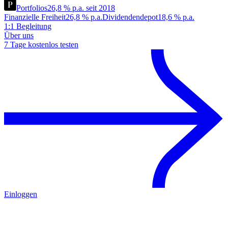
Portfolios
26,8 % p.a. seit 2018
Finanzielle Freiheit
26,8 % p.a.
Dividendendepot
18,6 % p.a.
1:1 Begleitung
Über uns
7 Tage kostenlos testen
Einloggen