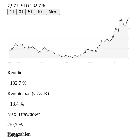
7,97
USD
+132,7 %
1J
3J
5J
10J
Max.
8,35
6,81
5,27
3,74
2,2
2021
2022
2023
2024
2025
2026
Rendite
+132,7 %
Rendite p.a. (CAGR)
+18,4 %
Max. Drawdown
-50,7 %
Kennzahlen
Hoch