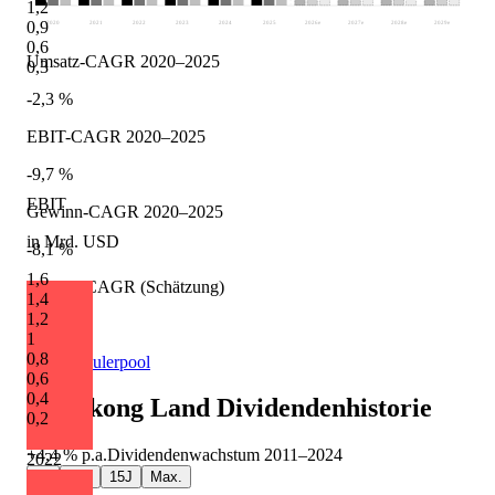
1,2
0,9
2020
2021
2022
2023
2024
2025
2026
e
2027
e
2028
e
2029
e
0,6
Umsatz-CAGR 2020–2025
0,3
-2,3 %
EBIT-CAGR 2020–2025
-9,7 %
EBIT
Gewinn-CAGR 2020–2025
in Mrd. USD
-8,1 %
1,6
Umsatz-CAGR (Schätzung)
1,4
1,2
-5,7 %
1
0,8
Quelle: Eulerpool
0,6
0,4
Hongkong Land
Dividendenhistorie
0,2
+4,4 %
p.a.
Dividendenwachstum
2011
–
2024
2022
5J
10J
15J
Max.