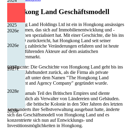
2024
Hongkong Land
Geschäftsmodell
Hongkong Land Holdings Ltd ist ein in Hongkong ansässiges
2025
Unternehmen, das sich auf Immobilienentwicklung und -
2026
e
investitionen spezialisiert hat. Mit einer Geschichte, die bis ins
Jahr 1889 zurückreicht, hat Hongkong Land seit seiner
2026
e
Gründung zahlreiche Veränderungen erfahren und ist heute
einer der führenden Akteure auf dem asiatischen
Immobilienmarkt.
Geschichte: Die Geschichte von Hongkong Land geht bis ins
2027
e
2027
e
späte 19. Jahrhundert zurück, als die Firma als private
Gesellschaft unter dem Namen "The Hongkong Land
Investment and Agency Company" gegründet wurde.
2028
e
Sie war damals Teil des Britischen Empires und diente
hauptsächlich als Verwalter von Ländereien und Gebäuden.
Nachdem die britische Kolonie in den 50er Jahren des letzten
Jahrhunderts ihre Selbstverwaltung ausgebaut hatte, änderte
2028
e
sich das Geschäftsmodell von Hongkong Land und es
konzentrierte sich nun auf Entwicklungs- und
Investitionsmöglichkeiten in Hongkong.