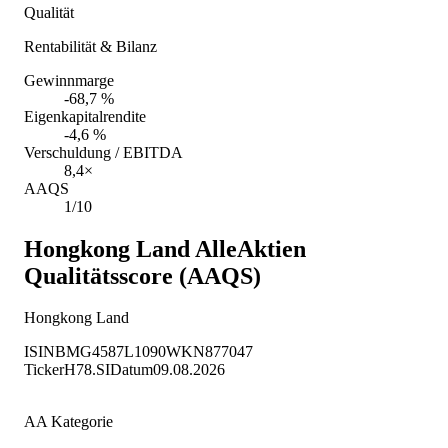
Qualität
Rentabilität & Bilanz
Gewinnmarge
-68,7 %
Eigenkapitalrendite
-4,6 %
Verschuldung / EBITDA
8,4×
AAQS
1/10
Hongkong Land
AlleAktien
Qualitätsscore (AAQS)
Hongkong Land
ISIN
BMG4587L1090
WKN
877047
Ticker
H78.SI
Datum
09.08.2026
AA Kategorie