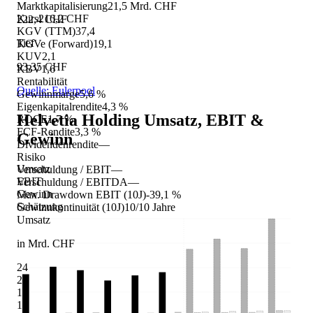
Marktkapitalisierung
21,5 Mrd. CHF
Kurs
216,2 CHF
222,4 CHF
KGV (TTM)
37,4
Tief
KGVe (Forward)
19,1
KUV
2,1
93,35 CHF
KBV
1,6
Rentabilität
Quelle: Eulerpool
Gewinnmarge
5,6 %
Eigenkapitalrendite
4,3 %
Helvetia Holding
Umsatz, EBIT &
ROCE
1,7 %
FCF-Rendite
3,3 %
Gewinn
Dividendenrendite
—
Risiko
Umsatz
Verschuldung / EBIT
—
EBIT
Verschuldung / EBITDA
—
Gewinn
Max. Drawdown EBIT (10J)
-39,1 %
Schätzung
Gewinnkontinuität (10J)
10/10 Jahre
Umsatz
in Mrd. CHF
24
21
18
15