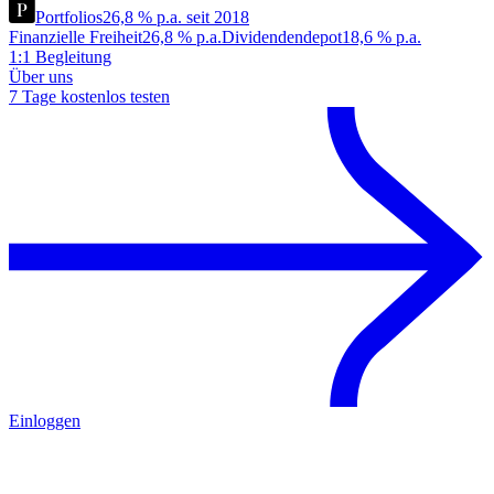
Portfolios
26,8 % p.a. seit 2018
Finanzielle Freiheit
26,8 % p.a.
Dividendendepot
18,6 % p.a.
1:1 Begleitung
Über uns
7 Tage kostenlos testen
Einloggen