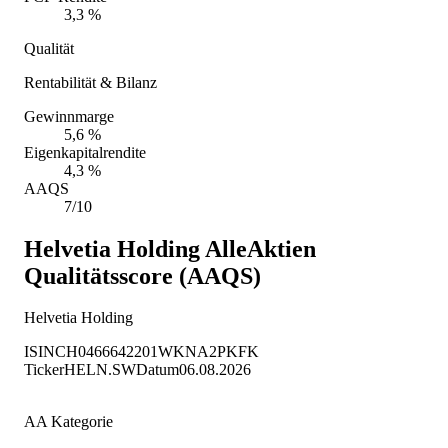
3,3 %
Qualität
Rentabilität & Bilanz
Gewinnmarge
5,6 %
Eigenkapitalrendite
4,3 %
AAQS
7/10
Helvetia Holding
AlleAktien
Qualitätsscore (AAQS)
Helvetia Holding
ISIN
CH0466642201
WKN
A2PKFK
Ticker
HELN.SW
Datum
06.08.2026
AA Kategorie