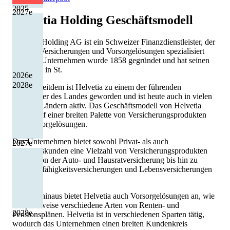
2025
2027
e
Helvetia Holding
Geschäftsmodell
Helvetia Holding AG ist ein Schweizer Finanzdienstleister, der
sich auf Versicherungen und Vorsorgelösungen spezialisiert
hat. Das Unternehmen wurde 1858 gegründet und hat seinen
Hauptsitz in St.
2026
e
2028
e
Gallen. Seitdem ist Helvetia zu einem der führenden
Versicherer des Landes geworden und ist heute auch in vielen
anderen Ländern aktiv. Das Geschäftsmodell von Helvetia
basiert auf einer breiten Palette von Versicherungsprodukten
und Vorsorgelösungen.
Das Unternehmen bietet sowohl Privat- als auch
2027
e
Geschäftskunden eine Vielzahl von Versicherungsprodukten
an, die von der Auto- und Hausratversicherung bis hin zu
Berufsunfähigkeitsversicherungen und Lebensversicherungen
reichen.
Darüber hinaus bietet Helvetia auch Vorsorgelösungen an, wie
beispielsweise verschiedene Arten von Renten- und
2028
e
Pensionsplänen. Helvetia ist in verschiedenen Sparten tätig,
wodurch das Unternehmen einen breiten Kundenkreis