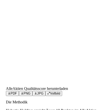
AlleAktien Qualitätsscore herunterladen
PDF
PNG
JPG
Vollbild
Die Methodik