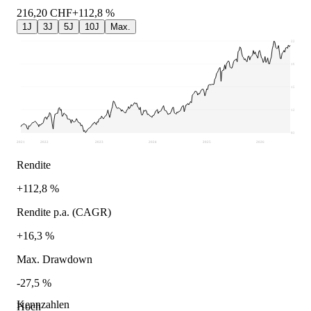
216,20
CHF
+112,8 %
1J
3J
5J
10J
Max.
222,4
190,14
157,87
125,61
93,35
2021
2022
2023
2024
2025
2026
Rendite
+112,8 %
Rendite p.a. (CAGR)
+16,3 %
Max. Drawdown
-27,5 %
Kennzahlen
Hoch