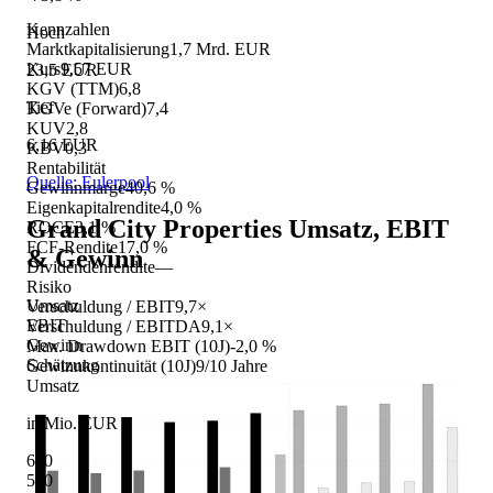
Kennzahlen
Hoch
Marktkapitalisierung
1,7 Mrd. EUR
Kurs
9,57 EUR
23,5 EUR
KGV (TTM)
6,8
Tief
KGVe (Forward)
7,4
KUV
2,8
6,16 EUR
KBV
0,3
Rentabilität
Quelle: Eulerpool
Gewinnmarge
40,6 %
Eigenkapitalrendite
4,0 %
Grand City Properties
Umsatz, EBIT
ROCE
3,1 %
FCF-Rendite
17,0 %
& Gewinn
Dividendenrendite
—
Risiko
Umsatz
Verschuldung / EBIT
9,7×
EBIT
Verschuldung / EBITDA
9,1×
Gewinn
Max. Drawdown EBIT (10J)
-2,0 %
Schätzung
Gewinnkontinuität (10J)
9/10 Jahre
Umsatz
in Mio. EUR
640
560