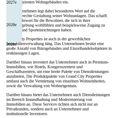
kosteneffizienten Wohngebäuden ein.
2027
e
Das Unternehmen legt dabei besonderen Wert auf die
bedarfsgerechte Gestaltung seiner Wohnanlagen. Das schafft
einen Mehrwert für die Bewohner, die sich in ihrer
2028
e
Wohnumgebung wohlfühlen und beispielsweise Zugang zu
Freizeit- und Sporteinrichtungen haben.
Grand City Properties ist auch in der gewerblichen
Immobilienverwaltung tätig. Das Unternehmen besitzt eine
2028
e
große Anzahl von Bürogebäuden und Einzelhandelsobjekten in
erstklassigen Lagen.
Darüber hinaus investiert das Unternehmen auch in Premium-
Immobilien, wie Hotels, Kongresszentren und
Geschäftszentren, um eine breite Palette von Dienstleistungen
anzubieten. Die Produktpalette von Grand City Properties
umfasst auch die Vermietung von einzelnen Wohneinheiten,
sowie die Verwaltung von Wohneigentum.
Darüber hinaus bietet das Unternehmen auch Dienstleistungen
im Bereich Instandhaltung und Modernisierung von
Immobilien an. Diese Services richten sich nicht nur an
Privatkunden, sondern auch an Unternehmen und
institutionelle Investoren.