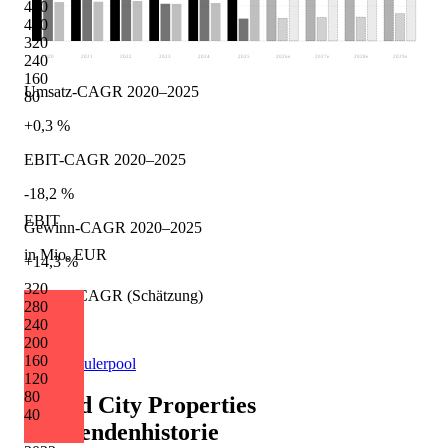
480
400
320
240
2020
2021
2022
2023
2024
2025
2026
e
2027
e
2028
e
2029
e
160
Umsatz-CAGR 2020–2025
80
+0,3 %
EBIT-CAGR 2020–2025
-18,2 %
EBIT
Gewinn-CAGR 2020–2025
in Mio. EUR
+14,3 %
320
Umsatz-CAGR (Schätzung)
280
240
+5,4 %
200
160
Quelle: Eulerpool
120
80
Grand City Properties
40
Dividendenhistorie