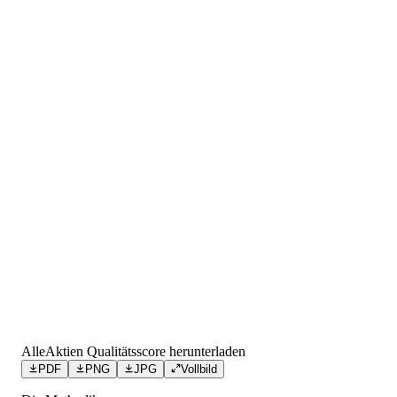
AlleAktien Qualitätsscore herunterladen
PDF
PNG
JPG
Vollbild