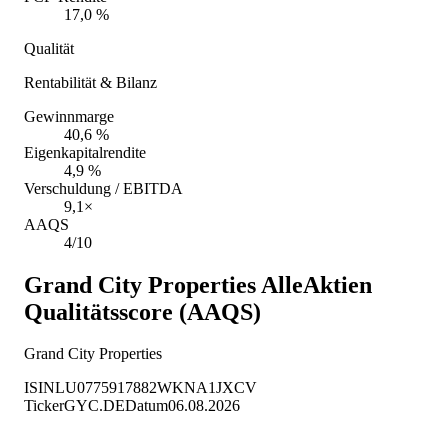
17,0 %
Qualität
Rentabilität & Bilanz
Gewinnmarge
40,6 %
Eigenkapitalrendite
4,9 %
Verschuldung / EBITDA
9,1×
AAQS
4/10
Grand City Properties
AlleAktien
Qualitätsscore (AAQS)
Grand City Properties
ISIN
LU0775917882
WKN
A1JXCV
Ticker
GYC.DE
Datum
06.08.2026