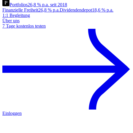
Portfolios
26,8 % p.a. seit 2018
Finanzielle Freiheit
26,8 % p.a.
Dividendendepot
18,6 % p.a.
1:1 Begleitung
Über uns
7 Tage kostenlos testen
Einloggen