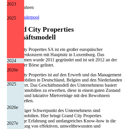
2023
1 von 6 Jahren
Quelle: Eulerpool
2025
Grand City Properties
Geschäftsmodell
Grand City Properties SA ist ein großer europäischer
Immobilienkonzern mit Hauptsitz in Luxemburg. Das
Unternehmen wurde 2011 gegründet und ist seit 2012 an der
2024
Frankfurter Börse gelistet.
2026
e
Grand City Properties ist auf den Erwerb und das Management
von Immobilien in Deutschland, Belgien und den Niederlanden
2025
spezialisiert. Das Geschäftsmodell des Unternehmens basiert
darauf, Immobilien zu erwerben, diese in einem guten Zustand
zu halten und lukrative Mietverträge mit den Bewohnern
abzuschließen.
2026
e
Ein wichtiger Schwerpunkt des Unternehmens sind
Wohnimmobilien. Hier bringt Grand City Properties
langjährige Erfahrung und umfangreiches Know-how in die
2027
e
Entwicklung von effektiven, umweltbewussten und