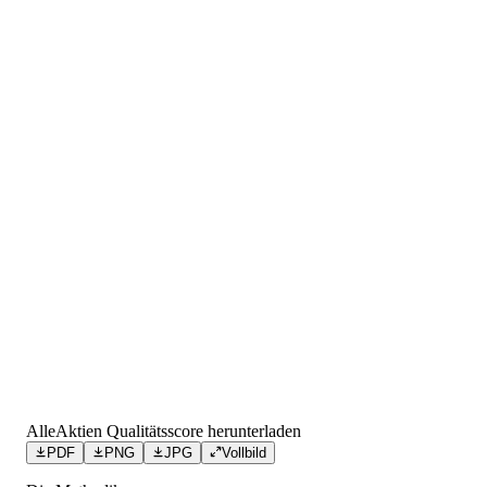
AlleAktien Qualitätsscore herunterladen
PDF
PNG
JPG
Vollbild