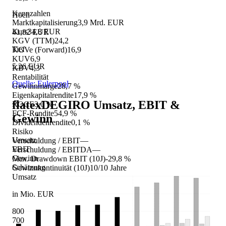
Kennzahlen
Hoch
Marktkapitalisierung
3,9 Mrd. EUR
Kurs
34,8 EUR
41,82 EUR
KGV (TTM)
24,2
Tief
KGVe (Forward)
16,9
KUV
6,9
5,26 EUR
KBV
4,3
Rentabilität
Quelle: Eulerpool
Gewinnmarge
28,7 %
Eigenkapitalrendite
17,9 %
flatexDEGIRO
Umsatz, EBIT &
ROCE
3,0 %
FCF-Rendite
54,9 %
Gewinn
Dividendenrendite
0,1 %
Risiko
Umsatz
Verschuldung / EBIT
—
EBIT
Verschuldung / EBITDA
—
Gewinn
Max. Drawdown EBIT (10J)
-29,8 %
Schätzung
Gewinnkontinuität (10J)
10/10 Jahre
Umsatz
in Mio. EUR
800
700