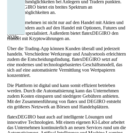
an Handelsmöglichkeiten bei Anlegern und Tradern punkten.
flatexDEGIRO bietet ein breites Spektrum an
Handelsmöglichkeiten an.
Das Unternehmen ist nicht nur auf den Handel mit Aktien und
ETFs, sondern auch auf den Handel mit Optionen, Futures und
Anleihen spezialisiert. Außerdem bietet flatexDEGIRO den
2028
e
Handel mit Kryptowährungen an.
Über die Trading-App können Kunden überall und jederzeit
handeln. Verschiedene Werkzeuge und Analysetools erleichtern
zudem die Entscheidungsfindung. flatexDEGIRO setzt auf
eine modernes und technologiebasiertes Geschäftsmodell, das
sich auf eine automatisierte Vermittlung von Wertpapieren
konzentriert.
Die Plattform ist digital und kann somit effizient betrieben
werden. Durch die Automatisierung kann das Unternehmen
zudem Kosten einsparen und niedrigere Gebühren anbieten.
Mit der Zusammenführung von flatex und DEGIRO entsteht
ein größeres Netzwerk an Börsen und Handelsplätzen.
flatexDEGIRO baut auch auf intelligente Lösungen und
innovative Technologien. Mit einem eigenen KI-Labor arbeitet
das Unternehmen kontinuierlich an neuen Services rund um die
Automatisierung, Artifical Intelligence und Machine Learning.