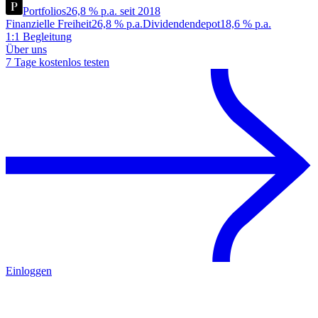
Portfolios
26,8 % p.a. seit 2018
Finanzielle Freiheit
26,8 % p.a.
Dividendendepot
18,6 % p.a.
1:1 Begleitung
Über uns
7 Tage kostenlos testen
Einloggen