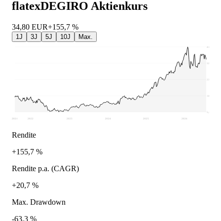
flatexDEGIRO
Aktienkurs
34,80
EUR
+155,7 %
1J
3J
5J
10J
Max.
41,82
32,68
23,54
14,4
5,26
2021
2022
2023
2024
2025
2026
Rendite
+155,7 %
Rendite p.a. (CAGR)
+20,7 %
Max. Drawdown
-63,3 %