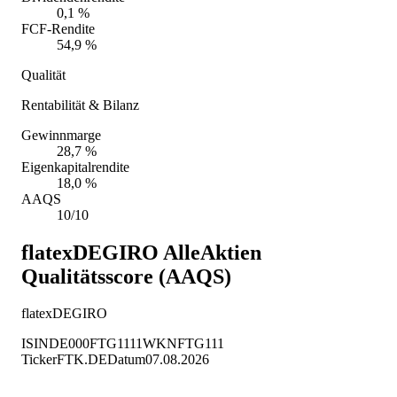
0,1 %
FCF-Rendite
54,9 %
Qualität
Rentabilität & Bilanz
Gewinnmarge
28,7 %
Eigenkapitalrendite
18,0 %
AAQS
10/10
flatexDEGIRO
AlleAktien
Qualitätsscore (AAQS)
flatexDEGIRO
ISIN
DE000FTG1111
WKN
FTG111
Ticker
FTK.DE
Datum
07.08.2026