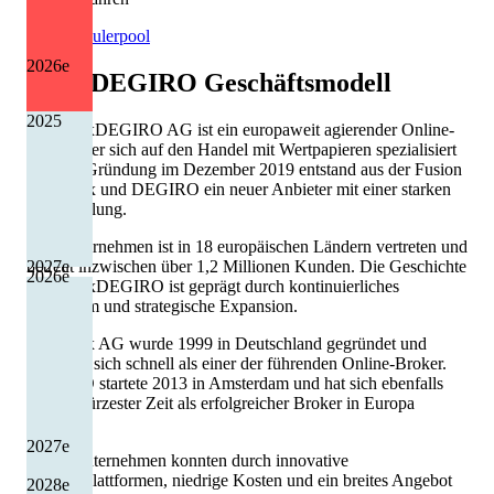
Quelle: Eulerpool
2026
e
flatexDEGIRO
Geschäftsmodell
2025
Die flatexDEGIRO AG ist ein europaweit agierender Online-
Broker, der sich auf den Handel mit Wertpapieren spezialisiert
hat. Mit Gründung im Dezember 2019 entstand aus der Fusion
von flatex und DEGIRO ein neuer Anbieter mit einer starken
Marktstellung.
Das Unternehmen ist in 18 europäischen Ländern vertreten und
2027
e
betreut inzwischen über 1,2 Millionen Kunden. Die Geschichte
2026
e
von flatexDEGIRO ist geprägt durch kontinuierliches
Wachstum und strategische Expansion.
Die flatex AG wurde 1999 in Deutschland gegründet und
etablierte sich schnell als einer der führenden Online-Broker.
DEGIRO startete 2013 in Amsterdam und hat sich ebenfalls
binnen kürzester Zeit als erfolgreicher Broker in Europa
etabliert.
2027
e
Beide Unternehmen konnten durch innovative
Handelsplattformen, niedrige Kosten und ein breites Angebot
2028
e