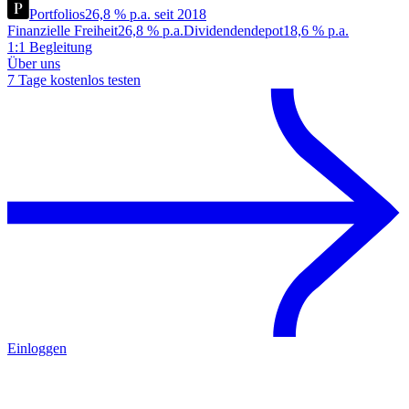
Portfolios
26,8 % p.a. seit 2018
Finanzielle Freiheit
26,8 % p.a.
Dividendendepot
18,6 % p.a.
1:1 Begleitung
Über uns
7 Tage kostenlos testen
Einloggen