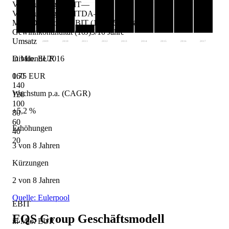
Verschuldung / EBIT
—
Verschuldung / EBITDA
—
Max. Drawdown EBIT (10J)
-257,5 %
Gewinnkontinuität (10J)
5/10 Jahre
Umsatz
2008
2009
2010
2011
2012
2013
2014
2015
2016
2017
Dividende 2016
in Mio. EUR
0.75 EUR
160
140
Wachstum p.a. (CAGR)
120
100
+5,2 %
80
60
Erhöhungen
40
20
3 von 8 Jahren
Kürzungen
2 von 8 Jahren
Quelle: Eulerpool
EBIT
EQS Group
Geschäftsmodell
in Mio. EUR