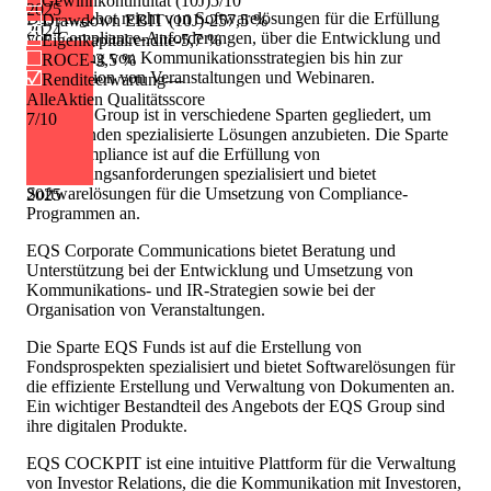
Gewinnkontinuität (10J)
5/10
2025
Das Angebot reicht von Softwarelösungen für die Erfüllung
Drawdown EBIT (10J)
-257,5 %
2024
von Compliance-Anforderungen, über die Entwicklung und
Eigenkapitalrendite
-5,7 %
Umsetzung von Kommunikationsstrategien bis hin zur
ROCE
-3,5 %
Organisation von Veranstaltungen und Webinaren.
Renditeerwartung
—
AlleAktien Qualitätsscore
Die EQS Group ist in verschiedene Sparten gegliedert, um
7
/10
ihren Kunden spezialisierte Lösungen anzubieten. Die Sparte
EQS Compliance ist auf die Erfüllung von
Regulierungsanforderungen spezialisiert und bietet
Softwarelösungen für die Umsetzung von Compliance-
2025
Programmen an.
EQS Corporate Communications bietet Beratung und
Unterstützung bei der Entwicklung und Umsetzung von
Kommunikations- und IR-Strategien sowie bei der
Organisation von Veranstaltungen.
Die Sparte EQS Funds ist auf die Erstellung von
Fondsprospekten spezialisiert und bietet Softwarelösungen für
die effiziente Erstellung und Verwaltung von Dokumenten an.
Ein wichtiger Bestandteil des Angebots der EQS Group sind
ihre digitalen Produkte.
EQS COCKPIT ist eine intuitive Plattform für die Verwaltung
von Investor Relations, die die Kommunikation mit Investoren,