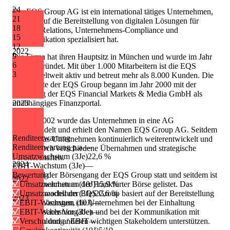
24
Die EQS Group AG ist ein international tätiges Unternehmen,
21
das sich auf die Bereitstellung von digitalen Lösungen für
18
Investor Relations, Unternehmens-Compliance und
15
Kommunikation spezialisiert hat.
12
2022
9
Die Firma hat ihren Hauptsitz in München und wurde im Jahr
6
2000 gegründet. Mit über 1.000 Mitarbeitern ist die EQS
3
Group weltweit aktiv und betreut mehr als 8.000 Kunden. Die
Geschichte der EQS Group begann im Jahr 2000 mit der
Gründung der EQS Financial Markets & Media GmbH als
2023
unabhängiges Finanzportal.
Im Jahr 2002 wurde das Unternehmen in eine AG
umgewandelt und erhielt den Namen EQS Group AG. Seitdem
Renditeerwartung
hat sich das Unternehmen kontinuierlich weiterentwickelt und
Renditeerwartung p.a.
—
wuchs durch verschiedene Übernahmen und strategische
Umsatzwachstum (3Je)
22,6 %
Partnerschaften.
2024
EBIT-Wachstum (3Je)
—
2015 fand der Börsengang der EQS Group statt und seitdem ist
Bewertung
2022
das Unternehmen an der Frankfurter Börse gelistet. Das
Umsatzwachstum (10J)
15,9 %
Geschäftsmodell der EQS Group basiert auf der Bereitstellung
Umsatzwachstum (3Je)
22,6 %
2023
digitaler Lösungen, die Unternehmen bei der Einhaltung
EBIT-Wachstum (10J)
—
regulatorischer Vorgaben und bei der Kommunikation mit
EBIT-Wachstum (3Je)
—
Investoren und anderen wichtigen Stakeholdern unterstützen.
Verschuldung / EBIT
—