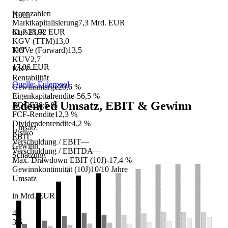
Kennzahlen
Hoch
Marktkapitalisierung
7,3 Mrd. EUR
Kurs
28,92 EUR
61,7 EUR
KGV (TTM)
13,0
Tief
KGVe (Forward)
13,5
KUV
2,7
17,06 EUR
KBV
—
Rentabilität
Quelle: Eulerpool
Gewinnmarge
20,6 %
Eigenkapitalrendite
-56,5 %
Edenred
Umsatz, EBIT & Gewinn
ROCE
28,5 %
FCF-Rendite
12,3 %
Dividendenrendite
4,2 %
Umsatz
Risiko
EBIT
Verschuldung / EBIT
—
Gewinn
Verschuldung / EBITDA
—
Schätzung
Max. Drawdown EBIT (10J)
-17,4 %
Gewinnkontinuität (10J)
10/10 Jahre
Umsatz
in Mrd. EUR
4
3,5