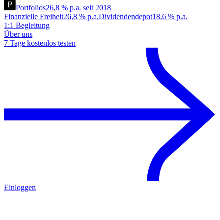
Portfolios
26,8 % p.a. seit 2018
Finanzielle Freiheit
26,8 % p.a.
Dividendendepot
18,6 % p.a.
1:1 Begleitung
Über uns
7 Tage kostenlos testen
Einloggen