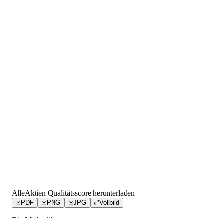
AlleAktien Qualitätsscore herunterladen
PDF
PNG
JPG
Vollbild