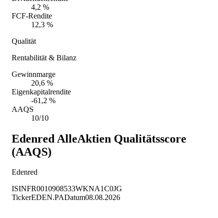
4,2 %
FCF-Rendite
12,3 %
Qualität
Rentabilität & Bilanz
Gewinnmarge
20,6 %
Eigenkapitalrendite
-61,2 %
AAQS
10/10
Edenred
AlleAktien Qualitätsscore
(AAQS)
Edenred
ISIN
FR0010908533
WKN
A1C0JG
Ticker
EDEN.PA
Datum
08.08.2026