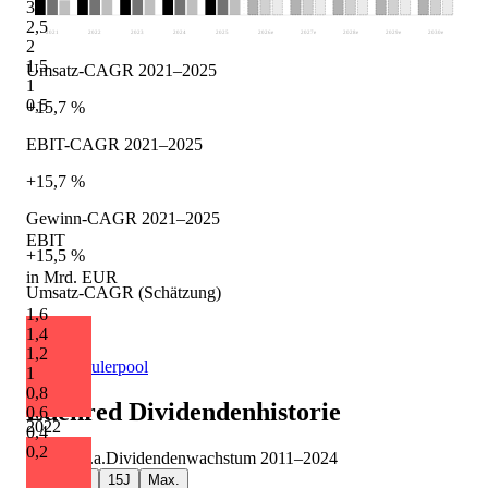
3
2,5
2021
2022
2023
2024
2025
2026
e
2027
e
2028
e
2029
e
2030
e
2
1,5
Umsatz-CAGR 2021–2025
1
0,5
+15,7 %
EBIT-CAGR 2021–2025
+15,7 %
Gewinn-CAGR 2021–2025
EBIT
+15,5 %
in Mrd. EUR
Umsatz-CAGR (Schätzung)
1,6
+2,9 %
1,4
1,2
Quelle: Eulerpool
1
0,8
Edenred
Dividendenhistorie
0,6
2022
0,4
0,2
+6,3 %
p.a.
Dividendenwachstum
2011
–
2024
5J
10J
15J
Max.