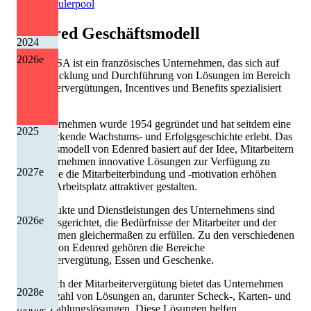
Quelle: Eulerpool
Edenred
Geschäftsmodell
2024
2026
e
Edenred SA ist ein französisches Unternehmen, das sich auf
die Entwicklung und Durchführung von Lösungen im Bereich
Mitarbeitervergütungen, Incentives und Benefits spezialisiert
hat.
Das Unternehmen wurde 1954 gegründet und hat seitdem eine
2025
beeindruckende Wachstums- und Erfolgsgeschichte erlebt. Das
Geschäftsmodell von Edenred basiert auf der Idee, Mitarbeitern
und Unternehmen innovative Lösungen zur Verfügung zu
2027
e
stellen, die die Mitarbeiterbindung und -motivation erhöhen
und den Arbeitsplatz attraktiver gestalten.
Die Produkte und Dienstleistungen des Unternehmens sind
2026
e
darauf ausgerichtet, die Bedürfnisse der Mitarbeiter und der
Unternehmen gleichermaßen zu erfüllen. Zu den verschiedenen
Sparten von Edenred gehören die Bereiche
Mitarbeitervergütung, Essen und Geschenke.
Im Bereich der Mitarbeitervergütung bietet das Unternehmen
2028
e
eine Vielzahl von Lösungen an, darunter Scheck-, Karten- und
mobile Zahlungslösungen. Diese Lösungen helfen