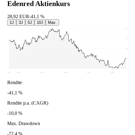
Edenred
Aktienkurs
28,92
EUR
-41,1 %
1J
3J
5J
10J
Max.
61,7
50,54
39,38
28,22
17,06
2021
2022
2023
2024
2025
2026
Rendite
-41,1 %
Rendite p.a. (CAGR)
-10,0 %
Max. Drawdown
-72,4 %