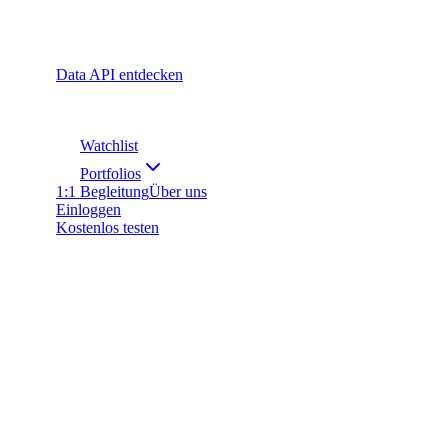
Data API entdecken
Watchlist
Portfolios
1:1 Begleitung
Über uns
Einloggen
Kostenlos testen