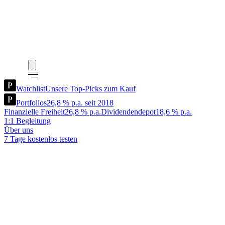
Watchlist
Unsere Top-Picks zum Kauf
Portfolios
26,8 % p.a. seit 2018
Finanzielle Freiheit
26,8 % p.a.
Dividendendepot
18,6 % p.a.
1:1 Begleitung
Über uns
7 Tage kostenlos testen