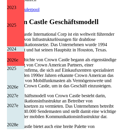
2023
Quelle: Eulerpool
Crown Castle
Geschäftsmodell
2025
Crown Castle International Corp ist ein weltweit führender
Anbieter von Infrastrukturlösungen für drahtlose
Kommunikationsnetze. Das Unternehmen wurde 1994
2024
gegründet und hat seinen Hauptsitz in Houston, Texas.
Die Geschichte von Crown Castle begann als eigenständige
2026
e
Abteilung von Crown American Partners, einer
2025
Immobilienfirma, die sich auf Einkaufszentren spezialisiert
hatte. In den 1990er Jahren erkannte Crown American das
Potenzial von Mobilfunkmasten als Vermögenswerte und
gründete Crown Castle, um in das Geschäft einzusteigen.
2026
e
2027
e
Das Geschäftsmodell von Crown Castle besteht darin,
Kommunikationsinfrastruktur an Betreiber von
2027
e
Mobilfunknetzen zu vermieten. Das Unternehmen betreibt
mehr als 40.000 Sendemasten und stellt damit eine wichtige
Rolle in der mobilen Kommunikationsinfrastruktur dar.
2028
e
Crown Castle bietet auch eine breite Palette von