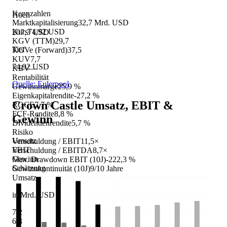
Kennzahlen
Hoch
Marktkapitalisierung
32,7 Mrd. USD
Kurs
74,92 USD
207,3 USD
KGV (TTM)
29,7
Tief
KGVe (Forward)
37,5
KUV
7,7
74,92 USD
KBV
—
Rentabilität
Quelle: Eulerpool
Gewinnmarge
25,9 %
Eigenkapitalrendite
-27,2 %
Crown Castle
Umsatz, EBIT &
ROCE
7,7 %
FCF-Rendite
8,8 %
Gewinn
Dividendenrendite
5,7 %
Risiko
Umsatz
Verschuldung / EBIT
11,5×
EBIT
Verschuldung / EBITDA
8,7×
Gewinn
Max. Drawdown EBIT (10J)
-222,3 %
Schätzung
Gewinnkontinuität (10J)
9/10 Jahre
Umsatz
in Mrd. USD
7,2
6,3