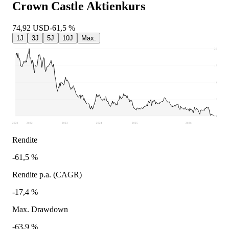
Crown Castle
Aktienkurs
74,92
USD
-61,5 %
1J
3J
5J
10J
Max.
207,3
174,2
141,11
108,01
74,92
2021
2022
2023
2024
2025
2026
Rendite
-61,5 %
Rendite p.a. (CAGR)
-17,4 %
Max. Drawdown
-63,9 %