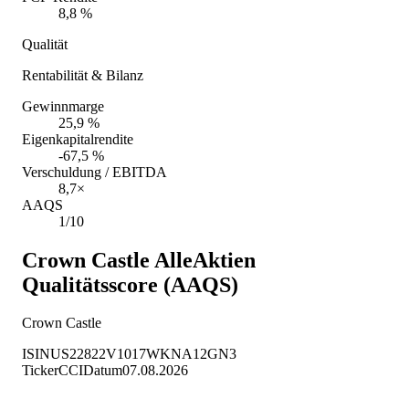
8,8 %
Qualität
Rentabilität & Bilanz
Gewinnmarge
25,9 %
Eigenkapitalrendite
-67,5 %
Verschuldung / EBITDA
8,7×
AAQS
1/10
Crown Castle
AlleAktien
Qualitätsscore (AAQS)
Crown Castle
ISIN
US22822V1017
WKN
A12GN3
Ticker
CCI
Datum
07.08.2026