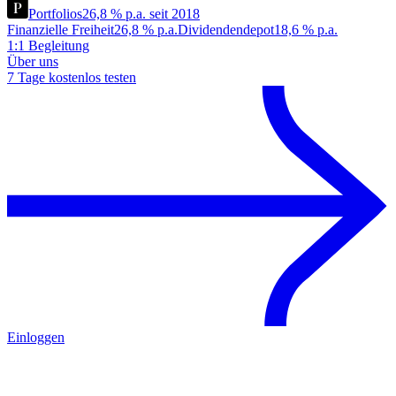
Portfolios
26,8 % p.a. seit 2018
Finanzielle Freiheit
26,8 % p.a.
Dividendendepot
18,6 % p.a.
1:1 Begleitung
Über uns
7 Tage kostenlos testen
Einloggen