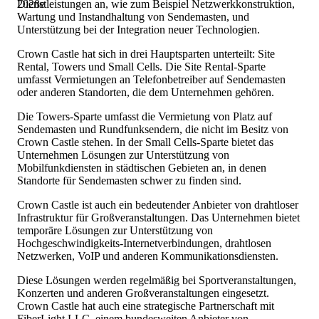
2028
e
Dienstleistungen an, wie zum Beispiel Netzwerkkonstruktion,
Wartung und Instandhaltung von Sendemasten, und
Unterstützung bei der Integration neuer Technologien.
Crown Castle hat sich in drei Hauptsparten unterteilt: Site
Rental, Towers und Small Cells. Die Site Rental-Sparte
umfasst Vermietungen an Telefonbetreiber auf Sendemasten
oder anderen Standorten, die dem Unternehmen gehören.
Die Towers-Sparte umfasst die Vermietung von Platz auf
Sendemasten und Rundfunksendern, die nicht im Besitz von
Crown Castle stehen. In der Small Cells-Sparte bietet das
Unternehmen Lösungen zur Unterstützung von
Mobilfunkdiensten in städtischen Gebieten an, in denen
Standorte für Sendemasten schwer zu finden sind.
Crown Castle ist auch ein bedeutender Anbieter von drahtloser
Infrastruktur für Großveranstaltungen. Das Unternehmen bietet
temporäre Lösungen zur Unterstützung von
Hochgeschwindigkeits-Internetverbindungen, drahtlosen
Netzwerken, VoIP und anderen Kommunikationsdiensten.
Diese Lösungen werden regelmäßig bei Sportveranstaltungen,
Konzerten und anderen Großveranstaltungen eingesetzt.
Crown Castle hat auch eine strategische Partnerschaft mit
FiberLight LLC, einem bundesweiten Anbieter von