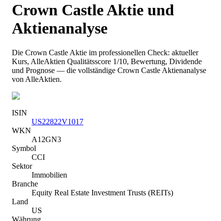
Crown Castle
Aktie und
Aktienanalyse
Die
Crown Castle
Aktie im professionellen Check: aktueller
Kurs
, AlleAktien Qualitätsscore 1/10
, Bewertung, Dividende
und Prognose — die vollständige
Crown Castle
Aktienanalyse
von AlleAktien.
ISIN
US22822V1017
WKN
A12GN3
Symbol
CCI
Sektor
Immobilien
Branche
Equity Real Estate Investment Trusts (REITs)
Land
US
Währung