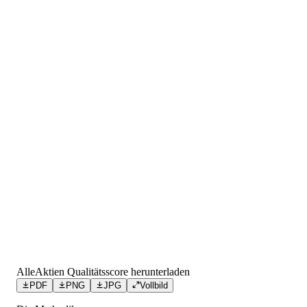
AlleAktien Qualitätsscore herunterladen
PDF
PNG
JPG
Vollbild