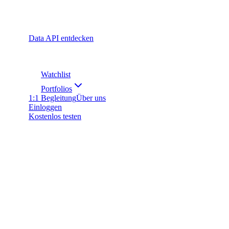
Data API entdecken
Watchlist
Portfolios
1:1 Begleitung
Über uns
Einloggen
Kostenlos testen