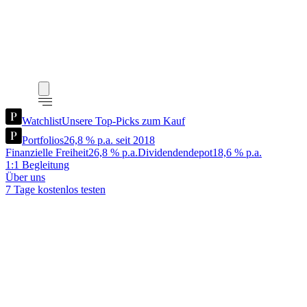
Watchlist
Unsere Top-Picks zum Kauf
Portfolios
26,8 % p.a. seit 2018
Finanzielle Freiheit
26,8 % p.a.
Dividendendepot
18,6 % p.a.
1:1 Begleitung
Über uns
7 Tage kostenlos testen