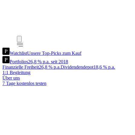
Watchlist
Unsere Top-Picks zum Kauf
Portfolios
26,8 % p.a. seit 2018
Finanzielle Freiheit
26,8 % p.a.
Dividendendepot
18,6 % p.a.
1:1 Begleitung
Über uns
7 Tage kostenlos testen