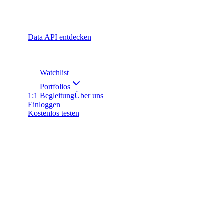
Data API entdecken
Watchlist
Portfolios
1:1 Begleitung
Über uns
Einloggen
Kostenlos testen