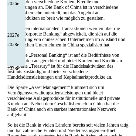
Privatkunden verschiedene Konten, Kredite und
2026
e
Versicherungen an. Die Bank of China ist in verschiedene
Geschäftsbereiche unterteilt, um das Angebot an
Finanzprodukten so breit wie möglich zu gestalten.
Die meisten internationalen Transaktionen werden über die
Sparte „Corporate Banking“ abgewickelt, die sich auf die
2027
e
Finanzierung von chinesischen Unternehmen im Ausland und
2028
e
ausländischen Unternehmen in China spezialisiert hat.
Die Sparte „Personal Banking“ ist auf die Bedürfnisse von
Privatkunden ausgerichtet und bietet Konten und Kredite an.
Die Sparte „Treasury“ ist für die Handelsaktivitäten des
2028
e
Instituts zuständig und bietet verschiedene
Handelsdienstleistungen und Kapitalmarktprodukte an.
Die Sparte „Asset Management“ kümmert sich um
Vermögensverwaltungsdienstleistungen und bietet
verschiedene Anlageprodukte für institutionelle und private
Kunden an. Neben dem Geschäftsbereich in China hat die
Bank of China auch ein starkes internationales Netzwerk
aufgebaut.
So ist die Bank in vielen Ländern bereits seit vielen Jahren tätig
und hat zahlreiche Filialen und Niederlassungen eröffnet.
Besonders stark vertreten ist die Bank in Asien, aber auch in