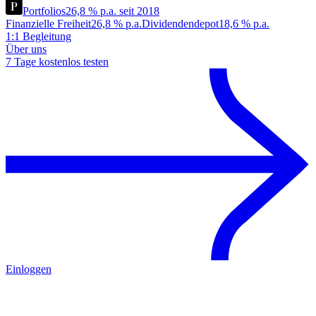
Portfolios
26,8 % p.a. seit 2018
Finanzielle Freiheit
26,8 % p.a.
Dividendendepot
18,6 % p.a.
1:1 Begleitung
Über uns
7 Tage kostenlos testen
Einloggen