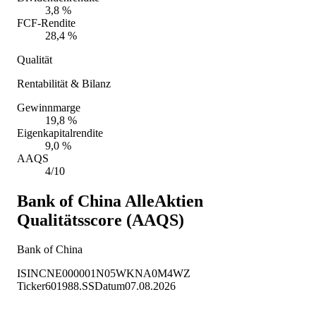
3,8 %
FCF-Rendite
28,4 %
Qualität
Rentabilität & Bilanz
Gewinnmarge
19,8 %
Eigenkapitalrendite
9,0 %
AAQS
4/10
Bank of China
AlleAktien
Qualitätsscore (AAQS)
Bank of China
ISIN
CNE000001N05
WKN
A0M4WZ
Ticker
601988.SS
Datum
07.08.2026