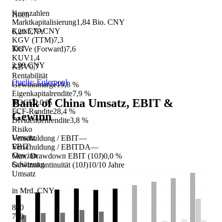
Kennzahlen
Hoch
Marktkapitalisierung
1,84 Bio. CNY
Kurs
5,79 CNY
6,29 CNY
KGV (TTM)
7,3
Tief
KGVe (Forward)
7,6
KUV
1,4
2,99 CNY
KBV
0,7
Rentabilität
Quelle: Eulerpool
Gewinnmarge
19,8 %
Eigenkapitalrendite
7,9 %
Bank of China
Umsatz, EBIT &
ROCE
0,0 %
FCF-Rendite
28,4 %
Gewinn
Dividendenrendite
3,8 %
Risiko
Umsatz
Verschuldung / EBIT
—
EBIT
Verschuldung / EBITDA
—
Gewinn
Max. Drawdown EBIT (10J)
0,0 %
Schätzung
Gewinnkontinuität (10J)
10/10 Jahre
Umsatz
in Mrd. CNY
800
700