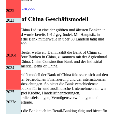
Quelle: Eulerpool
2025
Bank of China
Geschäftsmodell
2023
Bank of China Ltd ist eine der größten und ältesten Banken in
China und wurde bereits 1912 gegründet. Mit Hauptsitz in
Peking ist die Bank mittlerweile in über 50 Ländern tätig und
hat rund 300.
000 Mitarbeiter weltweit. Damit zählt die Bank of China zu
2026
e
den Big Four Banken in China, zusammen mit der Agricultural
Bank of China, China Construction Bank und der Industrial
and Commercial Bank of China.
2024
Das Geschäftsmodell der Bank of China fokussiert sich auf den
Bereich der betrieblichen Finanzierung und der internationalen
Geschäftsbeziehungen. So bietet die Bank verschiedenste
Finanzprodukte für in- und ausländische Unternehmen an, wie
2025
zum Beispiel Kredite, Handelsfinanzierungen,
Wertpapierdienstleistungen, Vermögensverwaltungen und
2027
e
Leasingverträge.
Zudem ist die Bank auch im Retail-Banking tätig und bietet für