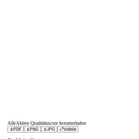
AlleAktien Qualitätsscore herunterladen
PDF
PNG
JPG
Vollbild