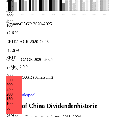
600
500
400
300
2020
2021
2022
2023
2024
2025
2026
e
2027
e
2028
e
2029
e
200
Umsatz-CAGR 2020–2025
100
+2,6 %
EBIT-CAGR 2020–2025
-12,6 %
EBIT
Gewinn-CAGR 2020–2025
in Mrd. CNY
+4,5 %
400
Umsatz-CAGR (Schätzung)
350
300
+6,6 %
250
200
Quelle: Eulerpool
150
100
Bank of China
Dividendenhistorie
50
2022
+3,7 %
p.a.
Dividendenwachstum
2011
–
2024